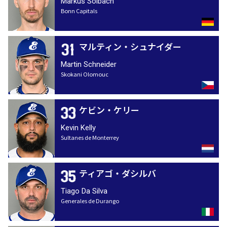
Markus Solbach
Bonn Capitals
マルティン・シュナイダー
Martin Schneider
Skokani Olomouc
ケビン・ケリー
Kevin Kelly
Sultanes de Monterrey
ティアゴ・ダシルバ
Tiago Da Silva
Generales de Durango