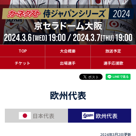
TOP
大会概要
放送予定
チケット
出場選手
選手応援歌
欧州代表
日本代表
欧州代表
2024年3月2日更新