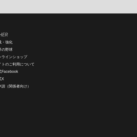
HER
成・強化
界の野球
ンラインショップ
イトのご利用について
Facebook
式X
D申請（関係者向け）