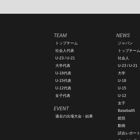
TEAM
NEWS
トップチーム
ジャパン
社会人代表
トップチー
U-23 / U-21
社会人
大学代表
U-23 / U-21
U-18代表
大学
U-15代表
U-18
U-12代表
U-15
女子代表
U-12
女子
EVENT
Baseball5
過去の出場大会・結果
総括
動画
試合レポー