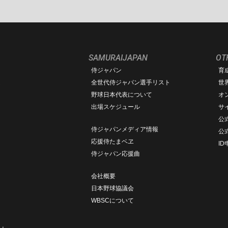
SAMURAIJAPAN
OT
侍ジャパン
育
ム
全世代侍ジャパン選手リスト
世
野球日本代表について
オ
出場スケジュール
サ
公式
侍ジャパンメディア情報
公
応援侍たまベヱ
I
侍ジャパン応援曲
会社概要
日本野球協議会
WBSCについて
ト