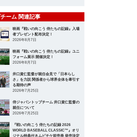
チーム 関連記事
映画『戦いの向こう 侍たちの記録』入場
者プレゼント配布決定！
2026年8月7日
映画『戦いの向こう 侍たちの記録』ユニ
フォーム展示 開催決定！
2026年8月7日
井口資仁監督が就任会見で「日本らし
さ」を力説 関係者から球界全体を牽引す
る期待の声
2026年7月25日
侍ジャパントップチーム 井口資仁監督の
就任について
2026年7月25日
『戦いの向こう 侍たちの記録 2026
WORLD BASEBALL CLASSIC™』オリ
ジナル特典付きムビチケ前売券 発売決定