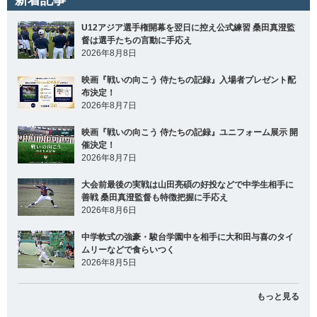
U12アジア選手権開幕を翌日に控え公式練習 桑田真澄監
督は選手たちの言動に手応え
2026年8月8日
映画『戦いの向こう 侍たちの記録』入場者プレゼント配
布決定！
2026年8月7日
映画『戦いの向こう 侍たちの記録』ユニフォーム展示 開
催決定！
2026年8月7日
大会前最後の実戦は山田亮碩の好投などで中学生相手に
善戦 桑田真澄監督も特徴把握に手応え
2026年8月6日
中学軟式の強豪・駿台学園中を相手に大和田与喜のタイ
ムリーなどで食らいつく
2026年8月5日
もっと見る