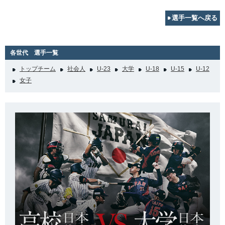
選手一覧へ戻る
各世代 選手一覧
トップチーム
社会人
U-23
大学
U-18
U-15
U-12
女子