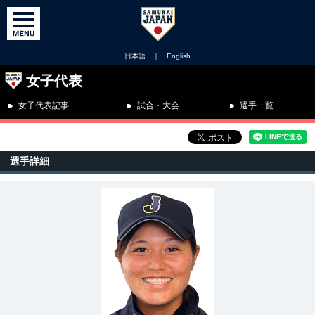
日本語
｜
English
女子代表
女子代表記事
試合・大会
選手一覧
選手詳細