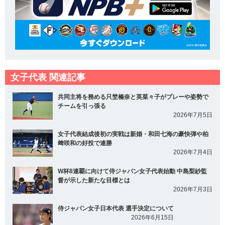
女子代表 関連記事
共同主将を務める只埜榛奈と英菜々子がプレーや姿勢で
チームを引っ張る
2026年7月5日
女子代表結成後初の実戦は新婚・和田七海の豪快弾や柏
﨑咲和の好投で連勝
2026年7月4日
W杯8連覇に向けて侍ジャパン女子代表始動 中島梨紗監
督が示した新たな目標とは
2026年7月3日
侍ジャパン女子日本代表 選手決定について
2026年6月15日