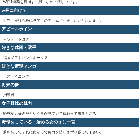
W杯4連覇を目指す一員になれて嬉しいです。
w杯に向けて
世界一を獲る為に世界一のチーム作りをしたいと思います。
アピールポイント
マウンドさばき
好きな球団・選手
福岡ソフトバンクホークス
好きな野球マンガ
ラストイニング
将来の夢
指導者
女子野球の魅力
野球が大好きだという事が見ていて伝わって来るところ
野球をしている・始める女の子に一言
夢を持ってそれに向かって努力を惜しまず頑張って下さい。