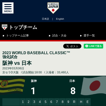
日本語
｜
English
トップチーム
トップチーム記事
試合・大会
選手一覧
2023 WORLD BASEBALL CLASSIC™
強化試合
阪神 vs 日本
2023年03月06日
京セラD大阪
試合開始:18:00
入場者：33,460人
阪神
日本
1
8
1
2
3
4
5
6
7
8
9
R
H
E