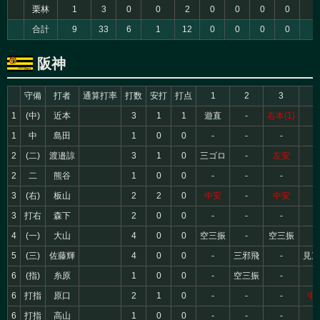
栗林
1
3
0
0
2
0
0
0
0
0
合計
9
33
6
1
12
0
0
0
0
0
阪神
守備
打者
通算打率
打数
安打
打点
1
2
3
4
1
(中)
近本
3
1
1
遊直
-
右本(1)
-
1
中
島田
1
0
0
-
-
-
-
2
(二)
渡邉諒
3
1
0
三ゴロ
-
左安
-
2
二
熊谷
1
0
0
-
-
-
-
3
(右)
板山
2
2
0
中安
-
中安
-
3
打右
森下
2
0
0
-
-
-
-
4
(一)
大山
4
0
0
空三振
-
空三振
-
5
(三)
佐藤輝
4
0
0
-
三邪飛
-
見三
6
(指)
糸原
1
0
0
-
空三振
-
-
6
打指
原口
2
1
0
-
-
-
中
6
打指
高山
1
0
0
-
-
-
-