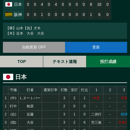
日本
0
0
4
0
4
0
0
0
0
8
10
0
阪神
0
0
1
0
0
0
0
0
0
1
6
0
【勝】山本【負】才木
【本】近本 大谷 大谷
自動更新 OFF
更新
TOP
テキスト速報
投打成績
日本
守備
打者
通算打率
打数
安打
打点
1
2
3
1
(中)
L.ヌートバー
3
2
1
中安
-
中安
1
打中
牧原
2
0
0
-
-
-
2
(右)
近藤
3
1
0
二併打
-
四球
3
(指)
大谷
3
2
6
空三振
-
中本(3)