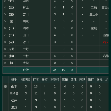
3
打指
山川
2
0
0
-
-
-
4
(三)
村上
4
1
0
-
二飛
空三振
5
(左)
吉田
3
1
1
-
空三振
-
5
左
周東
1
0
0
-
-
-
6
(一)
岡本
3
0
0
-
左飛
-
7
(二)
山田
4
0
0
-
-
遊飛
8
(遊)
源田
3
3
0
-
-
右２
8
走遊
中野
1
0
0
-
-
-
9
(捕)
中村
4
0
0
-
-
右飛
9
捕
大城
0
0
0
-
-
-
合計
36
10
8
-
-
-
投手
投球回
打者
安打
本塁打
三振
四球
死球
犠打
暴投
ボ
勝
山本
3
13
4
1
4
0
0
0
0
0
高橋奎
3
11
2
0
4
0
0
0
0
0
松井
1
3
0
0
1
0
0
0
0
0
湯浅
1
3
0
0
1
0
0
0
0
0