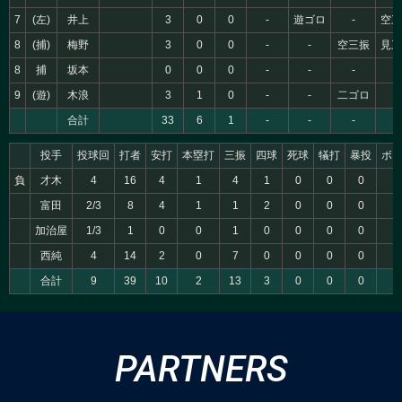
7
(左)
井上
3
0
0
-
遊ゴロ
-
空三
8
(捕)
梅野
3
0
0
-
-
空三振
見三
8
捕
坂本
0
0
0
-
-
-
-
9
(遊)
木浪
3
1
0
-
-
二ゴロ
-
合計
33
6
1
-
-
-
-
投手
投球回
打者
安打
本塁打
三振
四球
死球
犠打
暴投
ボ
負
才木
4
16
4
1
4
1
0
0
0
0
富田
2/3
8
4
1
1
2
0
0
0
0
加治屋
1/3
1
0
0
1
0
0
0
0
0
西純
4
14
2
0
7
0
0
0
0
0
合計
9
39
10
2
13
3
0
0
0
0
PARTNERS