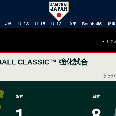
トッ
BALL CLASSIC™
強化試合
京セラ
阪神
日本
1
8