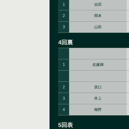
1
吉田
2
岡本
3
山田
4回裏
1
佐藤輝
2
原口
3
井上
4
梅野
5回表