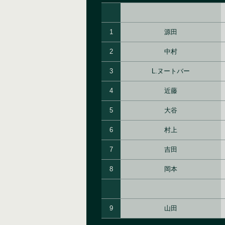
1
源田
2
中村
3
L.ヌートバー
4
近藤
5
大谷
6
村上
7
吉田
8
岡本
9
山田