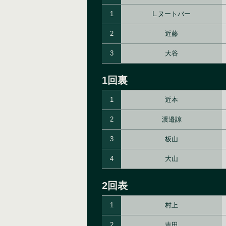
1
L.ヌートバー
2
近藤
3
大谷
1回裏
1
近本
2
渡邉諒
3
板山
4
大山
2回表
1
村上
2
吉田