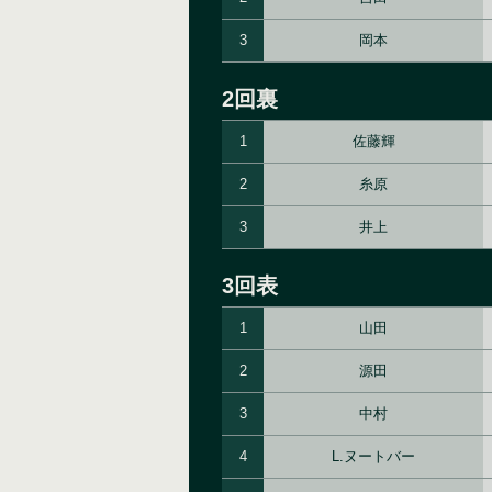
3
岡本
2回裏
1
佐藤輝
2
糸原
3
井上
3回表
1
山田
2
源田
3
中村
4
L.ヌートバー