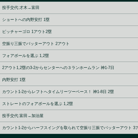
投手交代:才木→富田
ショートへの内野安打 1塁
ピッチャーゴロ 1アウト2塁
空振り三振でバッターアウト 2アウト
フォアボールを選ぶ 1,2塁
2アウト1,2塁の3-2からセンターへの３ランホームラン 神1-7日
内野安打 1塁
カウント1-2からレフトへタイムリーツーベース！ 神1-8日 2塁
ストレートのフォアボールを選ぶ 1,2塁
投手交代:富田→加治屋
カウント1-2からハーフスイングを取られて空振り三振でバッターアウト 3