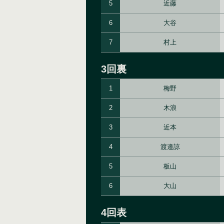
5
近藤
6
大谷
7
村上
3回裏
1
梅野
2
木浪
3
近本
4
渡邉諒
5
板山
6
大山
4回表