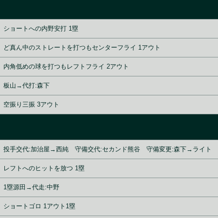
ショートへの内野安打 1塁
ど真ん中のストレートを打つもセンターフライ 1アウト
内角低めの球を打つもレフトフライ 2アウト
板山→代打:森下
空振り三振 3アウト
投手交代:加治屋→西純 守備交代:セカンド熊谷 守備変更:森下→ライト
レフトへのヒットを放つ 1塁
1塁源田→代走:中野
ショートゴロ 1アウト1塁