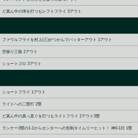
ど真ん中の球を打つもレフトフライ 3アウト
ファウルフライを村上(三)がつかんでバッターアウト 1アウト
空振り三振 2アウト
ショートゴロ 3アウト
ショートフライ 1アウト
ライトへの二塁打 2塁
ど真ん中の真っ直ぐを打つもライトフライ 2アウト3塁
ランナー3塁の1-1からセンターへの先制タイムリーヒット！ 神0-1日 1塁