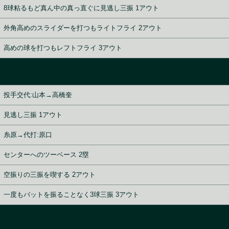
8球粘るもど真ん中の真っ直ぐに見逃し三振 1アウト
外角高めのスライダーを打つもライトフライ 2アウト
高めの球を打つもレフトフライ 3アウト
投手交代:山本→高橋奎
見逃し三振 1アウト
糸原→代打:原口
センターへのツーベース 2塁
空振りの三振を喫する 2アウト
一度もバットを振ることなく3球三振 3アウト