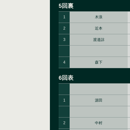
5回裏
1
木浪
2
近本
3
渡邉諒
4
森下
6回表
1
源田
2
中村