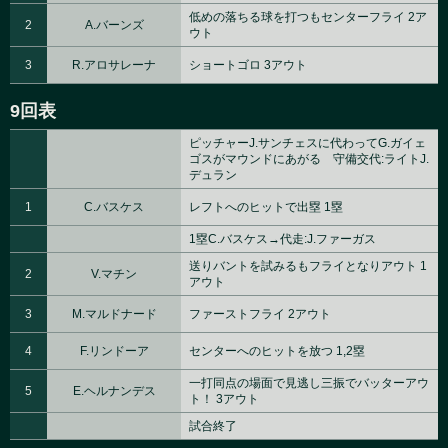
低めの落ちる球を打つもセンターフライ 2ア
2
A.バーンズ
ウト
3
R.アロサレーナ
ショートゴロ 3アウト
9回表
ピッチャーJ.サンチェスに代わってG.ガイェ
ゴスがマウンドにあがる 守備交代:ライトJ.
デュラン
1
C.バスケス
レフトへのヒットで出塁 1塁
1塁C.バスケス→代走:J.ファーガス
送りバントを試みるもフライとなりアウト 1
2
V.マチン
アウト
3
M.マルドナード
ファーストフライ 2アウト
4
F.リンドーア
センターへのヒットを放つ 1,2塁
一打同点の場面で見逃し三振でバッターアウ
5
E.ヘルナンデス
ト！ 3アウト
試合終了