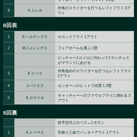
外角のスライダーを打つもレフトフライ 3ア
8
A.トレホ
ウト
8回表
1
E.ヘルナンデス
セカンドフライ 1アウト
2
M.J.メレンデス
フォアボールを選ぶ 1塁
ピッチャーJ.ロメロに代わってJ.サンチェス
がマウンドにあがる
外角低めのスライダーを打つもレフトフライ
3
E.リベラ
2アウト
4
J.バイエズ
センターへのヒットで出塁 1,3塁
キャッチャーへのファウルフライに倒れる 3
5
E.ロサリオ
アウト
8回裏
投手交代:J.ロペス→J.モラン
1
A.トーマス
空振り三振でバッターアウト 1アウト