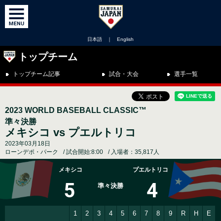
日本語
｜
English
トップチーム
トップチーム記事
試合・大会
選手一覧
2023 WORLD BASEBALL CLASSIC™
準々決勝
メキシコ vs プエルトリコ
2023年03月18日
ローンデポ・パーク
試合開始:8:00
入場者：35,817人
メキシコ
プエルトリコ
5
4
準々決勝
1
2
3
4
5
6
7
8
9
R
H
E