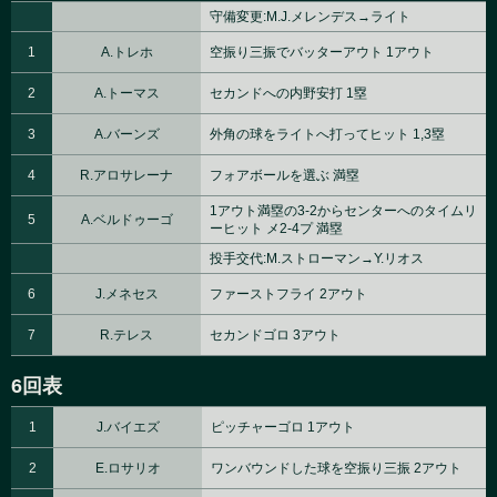
守備変更:M.J.メレンデス→ライト
1
A.トレホ
空振り三振でバッターアウト 1アウト
2
A.トーマス
セカンドへの内野安打 1塁
3
A.バーンズ
外角の球をライトへ打ってヒット 1,3塁
4
R.アロサレーナ
フォアボールを選ぶ 満塁
1アウト満塁の3-2からセンターへのタイムリ
5
A.ベルドゥーゴ
ーヒット メ2-4プ 満塁
投手交代:M.ストローマン→Y.リオス
6
J.メネセス
ファーストフライ 2アウト
7
R.テレス
セカンドゴロ 3アウト
6回表
1
J.バイエズ
ピッチャーゴロ 1アウト
2
E.ロサリオ
ワンバウンドした球を空振り三振 2アウト