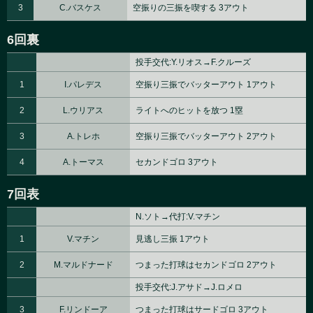
3
C.バスケス
空振りの三振を喫する 3アウト
6回裏
投手交代:Y.リオス→F.クルーズ
1
I.パレデス
空振り三振でバッターアウト 1アウト
2
L.ウリアス
ライトへのヒットを放つ 1塁
3
A.トレホ
空振り三振でバッターアウト 2アウト
4
A.トーマス
セカンドゴロ 3アウト
7回表
N.ソト→代打:V.マチン
1
V.マチン
見逃し三振 1アウト
2
M.マルドナード
つまった打球はセカンドゴロ 2アウト
投手交代:J.アサド→J.ロメロ
3
F.リンドーア
つまった打球はサードゴロ 3アウト