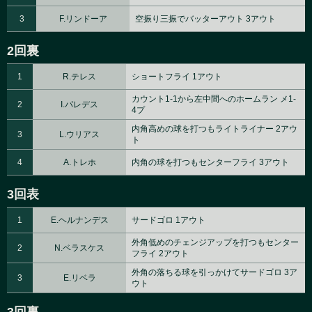
3
F.リンドーア
空振り三振でバッターアウト 3アウト
2回裏
1
R.テレス
ショートフライ 1アウト
カウント1-1から左中間へのホームラン メ1-
2
I.パレデス
4プ
内角高めの球を打つもライトライナー 2アウ
3
L.ウリアス
ト
4
A.トレホ
内角の球を打つもセンターフライ 3アウト
3回表
1
E.ヘルナンデス
サードゴロ 1アウト
外角低めのチェンジアップを打つもセンター
2
N.ベラスケス
フライ 2アウト
外角の落ちる球を引っかけてサードゴロ 3ア
3
E.リベラ
ウト