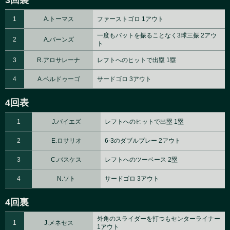
3回裏
1
A.トーマス
ファーストゴロ 1アウト
一度もバットを振ることなく3球三振 2アウ
2
A.バーンズ
ト
3
R.アロサレーナ
レフトへのヒットで出塁 1塁
4
A.ベルドゥーゴ
サードゴロ 3アウト
4回表
1
J.バイエズ
レフトへのヒットで出塁 1塁
2
E.ロサリオ
6-3のダブルプレー 2アウト
3
C.バスケス
レフトへのツーベース 2塁
4
N.ソト
サードゴロ 3アウト
4回裏
外角のスライダーを打つもセンターライナー
1
J.メネセス
1アウト