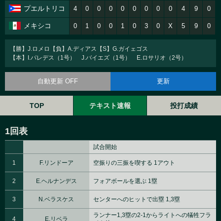
プエルトリコ
4
0
0
0
0
0
0
0
0
4
9
0
メキシコ
0
1
0
0
1
0
3
0
X
5
9
0
【勝】J.ロメロ【負】A.ディアス【S】G.ガイェゴス
【本】I.パレデス（1号） J.バイエズ（1号） E.ロサリオ（2号）
自動更新 OFF
更新
TOP
テキスト速報
投打成績
1回表
試合開始
1
F.リンドーア
空振りの三振を喫する 1アウト
2
E.ヘルナンデス
フォアボールを選ぶ 1塁
3
N.ベラスケス
センターへのヒットで出塁 1,3塁
ランナー1,3塁の2-1からライトへの犠牲フラ
4
E.リベラ