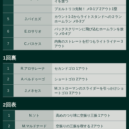
イを放つ
プエルトリコ先制！ メ0-1プ 2アウト1塁
カウント1-2からライトスタンドへの２ラン
5
J.バイエズ
ホームラン メ0-3プ
バックスクリーンに飛び込むホームランを放
6
E.ロサリオ
つ メ0-4プ
内角のストレートを打つもライトライナー 3
7
C.バスケス
アウト
1回裏
1
R.アロサレーナ
セカンドゴロ 1アウト
2
A.ベルドゥーゴ
ショートゴロ 2アウト
M.ストローマンのスライダーを引っかけショ
3
J.メネセス
ートゴロ 3アウト
2回表
1
N.ソト
高めのつり球に空振り三振 1アウト
2
M.マルドナード
空振りの三振を喫する 2アウト