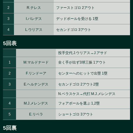
2
R.テレス
ファーストゴロ 2アウト
3
I.パレデス
デッドボールを受ける 1塁
4
L.ウリアス
セカンドゴロ 3アウト
5回表
投手交代:J.ウリアス→J.アサド
1
M.マルドナード
全く手が出ず3球三振 1アウト
2
F.リンドーア
センターへのヒットで出塁 1塁
3
E.ヘルナンデス
セカンドゴロ 2アウト2塁
N.ベラスケス→代打:M.J.メレンデス
4
M.J.メレンデス
フォアボールを選ぶ 1,2塁
5
E.リベラ
ショートゴロ 3アウト
5回裏