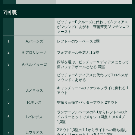
7回裏
ピッチャーF.クルーズに代わってA.ディアス
がマウンドにあがる 守備変更:V.マチン→フ
ァースト
1
A.バーンズ
レフトへのツーベース 2塁
2
R.アロサレーナ
フォアボールを選ぶ 1,2塁
四球を選ぶ。ピッチャーA.ディアスにとって
3
A.ベルドゥーゴ
痛いフォアボールとなる 満塁
ピッチャーA.ディアスに代わってJ.ロペスが
マウンドにあがる
キャッチャーへのファウルフライに倒れる 1
4
J.メネセス
アウト
5
R.テレス
空振り三振でバッターアウト 2アウト
ランナーフルベースの2-1からレフトへのタ
6
I.パレデス
イムリーヒットでメキシコ同点！ メ4-4プ
1,3塁
2アウト1,3塁の1-1からライトへの勝ち越し
7
L.ウリアス
タイムリーヒット！ メ5-4プ 1,3塁