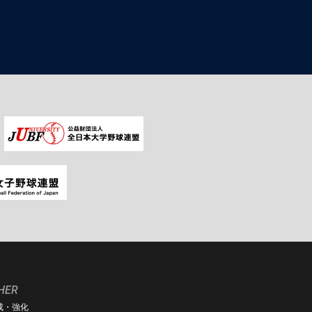
HER
成・強化