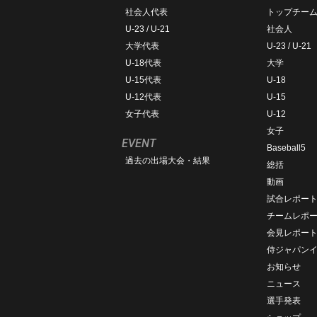
社会人代表
トップチー
U-23 / U-21
社会人
大学代表
U-23 / U-21
U-18代表
大学
U-15代表
U-18
U-12代表
U-15
女子代表
U-12
女子
EVENT
Baseball5
過去の出場大会・結果
総括
動画
試合レポー
チームレポ
会見レポー
侍ジャパン
お知らせ
ニュース
選手発表