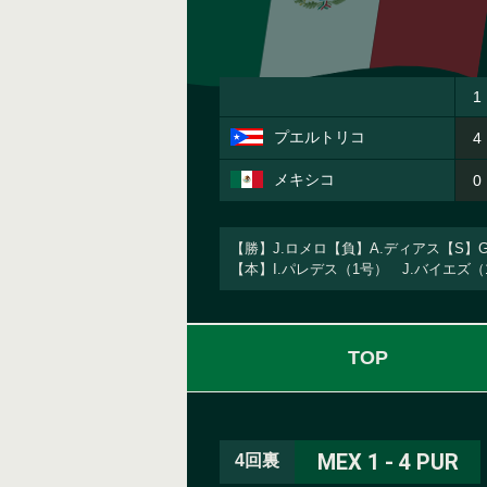
1
プエルトリコ
4
メキシコ
0
【勝】J.ロメロ【負】A.ディアス【S】
【本】I.パレデス（1号） J.バイエズ
TOP