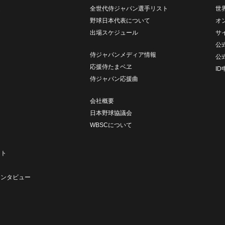
ム
全世代侍ジャパン選手リスト
世
野球日本代表について
オ
出場スケジュール
サ
公式
侍ジャパンメディア情報
公
応援侍たまベヱ
I
侍ジャパン応援曲
会社概要
日本野球協議会
WBSCについて
ト
ート
ト
インタビュー