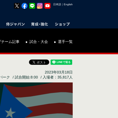
日本語
｜
English
プチーム記事
試合・大会
選手一覧
2023年03月18日
パーク
試合開始:8:00
入場者：35,817人