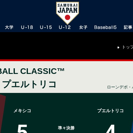
トッ
BALL CLASSIC™
s プエルトリコ
ローンデポ・
メキシコ
プエルトリコ
5
4
準々決勝