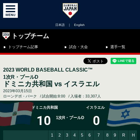
日本語
｜
English
トップチーム
トップチーム記事
試合・大会
選手一覧
2023 WORLD BASEBALL CLASSIC™
1次R・プールD
ドミニカ共和国 vs イスラエル
2023年03月15日
ローンデポ・パーク
試合開始:8:00
入場者：33,307人
ドミニカ共和国
イスラエル
10
0
1次R・プールD
1
2
3
4
5
6
7
8
9
R
H