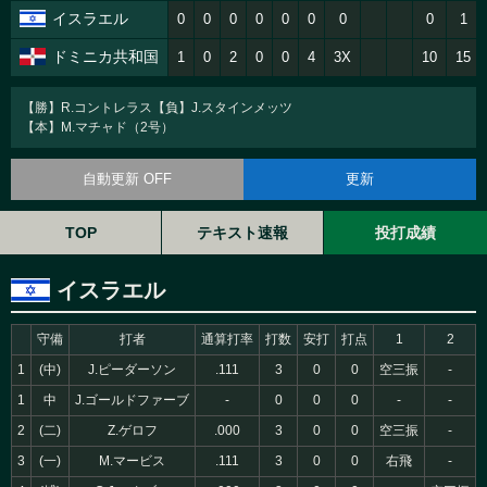
イスラエル
0
0
0
0
0
0
0
0
1
ドミニカ共和国
1
0
2
0
0
4
3X
10
15
【勝】R.コントレラス【負】J.スタインメッツ
【本】M.マチャド（2号）
自動更新 OFF
更新
TOP
テキスト速報
投打成績
イスラエル
守備
打者
通算打率
打数
安打
打点
1
2
1
(中)
J.ピーダーソン
.111
3
0
0
空三振
-
1
中
J.ゴールドファーブ
-
0
0
0
-
-
2
(二)
Z.ゲロフ
.000
3
0
0
空三振
-
3
(一)
M.マービス
.111
3
0
0
右飛
-