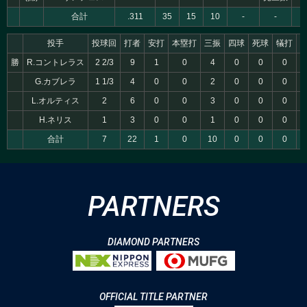
合計
.311
35
15
10
-
-
投手
投球回
打者
安打
本塁打
三振
四球
死球
犠打
勝
R.コントレラス
2 2/3
9
1
0
4
0
0
0
G.カブレラ
1 1/3
4
0
0
2
0
0
0
L.オルティス
2
6
0
0
3
0
0
0
H.ネリス
1
3
0
0
1
0
0
0
合計
7
22
1
0
10
0
0
0
PARTNERS
DIAMOND PARTNERS
OFFICIAL TITLE PARTNER