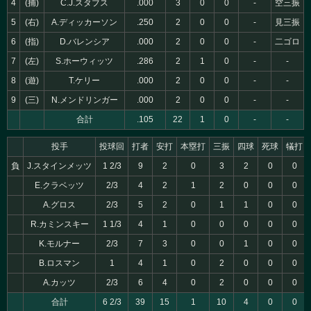
4
(捕)
C.J.スタブス
.000
3
0
0
-
空三振
5
(右)
A.ディッカーソン
.250
2
0
0
-
見三振
6
(指)
D.バレンシア
.000
2
0
0
-
二ゴロ
7
(左)
S.ホーウィッツ
.286
2
1
0
-
-
8
(遊)
T.ケリー
.000
2
0
0
-
-
9
(三)
N.メンドリンガー
.000
2
0
0
-
-
合計
.105
22
1
0
-
-
投手
投球回
打者
安打
本塁打
三振
四球
死球
犠打
負
J.スタインメッツ
1 2/3
9
2
0
3
2
0
0
E.クラベッツ
2/3
4
2
1
2
0
0
0
A.グロス
2/3
5
2
0
1
1
0
0
R.カミンスキー
1 1/3
4
1
0
0
0
0
0
K.モルナー
2/3
7
3
0
0
1
0
0
B.ロスマン
1
4
1
0
2
0
0
0
A.カッツ
2/3
6
4
0
2
0
0
0
合計
6 2/3
39
15
1
10
4
0
0