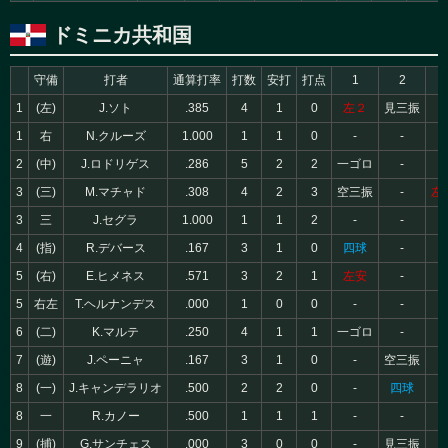
ドミニカ共和国
守備
打者
通算打率
打数
安打
打点
1
2
1
(左)
J.ソト
.385
4
1
0
左２
見三振
1
右
N.クルーズ
1.000
1
1
0
-
-
2
(中)
J.ロドリゲス
.286
5
2
2
一ゴロ
-
3
(三)
M.マチャド
.308
4
2
3
空三振
-
左中
3
三
J.セグラ
1.000
1
1
2
-
-
4
(指)
R.デバース
.167
3
1
0
四球
-
5
(右)
E.ヒメネス
.571
3
2
1
左安
-
5
右左
T.ヘルナンデス
.000
1
0
0
-
-
6
(二)
K.マルテ
.250
4
1
1
一ゴロ
-
7
(遊)
J.ペーニャ
.167
3
1
0
-
空三振
8
(一)
J.キャンデラリオ
.500
2
2
0
-
四球
8
一
R.カノー
.500
1
1
1
-
-
9
(捕)
G.サンチェス
.000
3
0
0
-
見三振