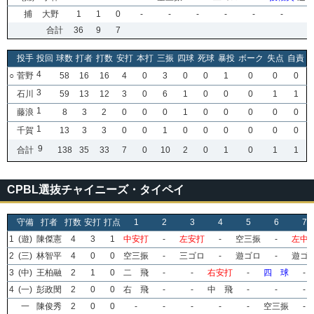
捕
大野
1
1
0
-
-
-
-
-
-
-
合計
36
9
7
投手
投回
球数
打者
打数
安打
本打
三振
四球
死球
暴投
ボーク
失点
自責
4
○
菅野
58
16
16
4
0
3
0
0
1
0
0
0
3
石川
59
13
12
3
0
6
1
0
0
0
1
1
1
藤浪
8
3
2
0
0
0
1
0
0
0
0
0
1
千賀
13
3
3
0
0
1
0
0
0
0
0
0
9
合計
138
35
33
7
0
10
2
0
1
0
1
1
CPBL選抜チャイニーズ・タイペイ
守備
打者
打数
安打
打点
1
2
3
4
5
6
7
1
(遊)
陳傑憲
4
3
1
中安打
-
左安打
-
空三振
-
左中
2
(三)
林智平
4
0
0
空三振
-
三ゴロ
-
遊ゴロ
-
遊ゴ
3
(中)
王柏融
2
1
0
二 飛
-
-
右安打
-
四 球
-
4
(一)
彭政閔
2
0
0
右 飛
-
-
中 飛
-
-
-
一
陳俊秀
2
0
0
-
-
-
-
-
空三振
-