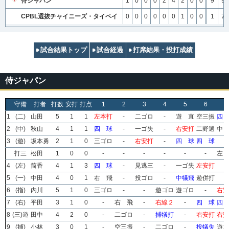
侍ジャパン
1
0
0
0
2
4
2
0
0
9
9
CPBL選抜チャイニーズ・タイペイ
0
0
0
0
0
0
1
0
0
1
7
試合結果トップ
試合経過
打席結果・投打成績
侍ジャパン
守備
打者
打数
安打
打点
1
2
3
4
5
6
7
1
(二)
山田
5
1
1
左本打
-
二ゴロ
-
遊 直
空三振
四 
2
(中)
秋山
4
1
1
四 球
-
一ゴ失
-
右安打
二野選
中 
3
(遊)
坂本勇
2
1
0
三ゴロ
-
右安打
-
四 球
四 球
-
打三
松田
1
0
0
-
-
-
-
-
-
左 
4
(左)
筒香
4
1
3
四 球
-
見逃三
-
一ゴ失
左安打
-
5
(一)
中田
4
0
1
右 飛
-
投ゴロ
-
中犠飛
遊併打
-
6
(指)
内川
5
1
0
三ゴロ
-
-
遊ゴロ
遊ゴロ
-
右安
7
(右)
平田
3
1
0
-
右 飛
-
右線２
-
四 球
四 
8
(三)遊
田中
4
2
0
-
二ゴロ
-
捕犠打
-
右安打
右安
9
(捕)
小林
3
0
1
-
空三振
-
二ゴロ
-
投犠失
遊ゴ