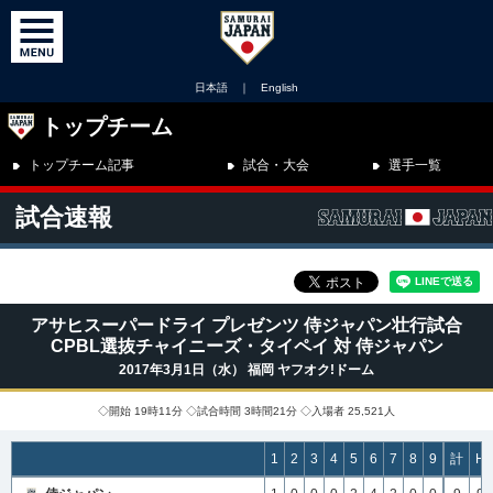
日本語
｜
English
トップチーム
トップチーム記事
試合・大会
選手一覧
試合速報
アサヒスーパードライ プレゼンツ 侍ジャパン壮行試合
CPBL選抜チャイニーズ・タイペイ 対 侍ジャパン
2017年3月1日（水） 福岡 ヤフオク!ドーム
◇開始 19時11分 ◇試合時間 3時間21分 ◇入場者 25,521人
1
2
3
4
5
6
7
8
9
計
H