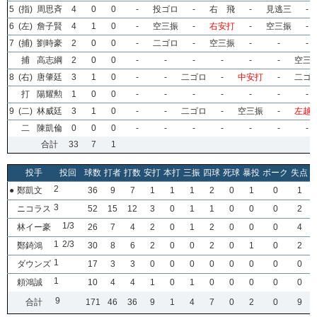
5
(指)
周思斉
4
0
0
-
投ゴロ
-
右 飛
-
見逃三
-
6
(左)
詹子賢
4
1
0
-
空三振
-
右安打
-
空三振
-
7
(捕)
劉時豪
2
0
0
-
二ゴロ
-
空三振
-
-
-
捕
高志綱
2
0
0
-
-
-
-
-
-
空三
8
(右)
唐肇廷
3
1
0
-
-
二ゴロ
-
中安打
-
二ゴ
打
陽耀勲
1
0
0
-
-
-
-
-
-
-
9
(二)
林威廷
3
1
0
-
-
二ゴロ
-
空三振
-
左越
二
陳凱倫
0
0
0
-
-
-
-
-
-
-
合計
33
7
1
投手
投回
球数
打者
打数
安打
本打
三振
四球
死球
暴投
ボーク
失点
2
●
鄭凱文
36
9
7
1
1
1
2
0
1
0
1
3
ニコラス
52
15
12
3
0
1
1
0
0
0
2
1/3
林イー豪
26
7
4
2
0
1
2
0
0
0
4
1
2/3
鄭錡鴻
30
8
6
2
0
0
2
0
1
0
2
1
ダウンズ
17
3
3
0
0
0
0
0
0
0
0
1
頼鴻誠
10
4
4
1
0
1
0
0
0
0
0
9
合計
171
46
36
9
1
4
7
0
2
0
9