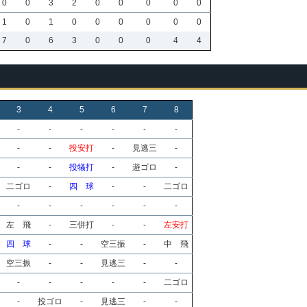
0
0
3
2
0
0
0
0
0
1
0
1
0
0
0
0
0
0
7
0
6
3
0
0
0
4
4
3
4
5
6
7
8
-
-
-
-
-
-
-
-
投安打
-
見逃三
-
-
-
投犠打
-
遊ゴロ
-
二ゴロ
-
四 球
-
-
二ゴロ
-
-
-
-
-
-
左 飛
-
三併打
-
-
左安打
四 球
-
-
空三振
-
中 飛
空三振
-
-
見逃三
-
-
-
-
-
-
-
二ゴロ
-
投ゴロ
-
見逃三
-
-