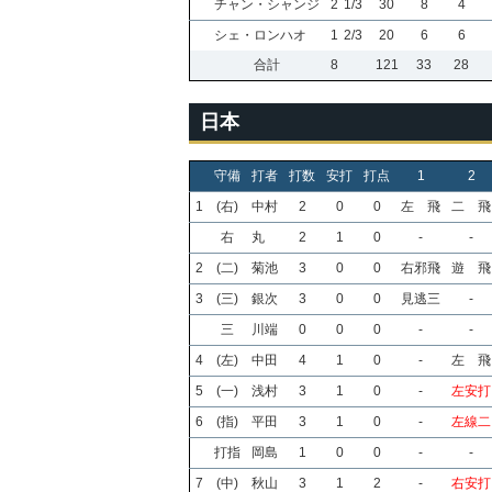
チャン・シャンジ
2
1/3
30
8
4
シェ・ロンハオ
1
2/3
20
6
6
合計
8
121
33
28
日本
守備
打者
打数
安打
打点
1
2
1
(右)
中村
2
0
0
左 飛
二 飛
右
丸
2
1
0
-
-
2
(二)
菊池
3
0
0
右邪飛
遊 飛
3
(三)
銀次
3
0
0
見逃三
-
三
川端
0
0
0
-
-
4
(左)
中田
4
1
0
-
左 飛
5
(一)
浅村
3
1
0
-
左安打
6
(指)
平田
3
1
0
-
左線二
打指
岡島
1
0
0
-
-
7
(中)
秋山
3
1
2
-
右安打