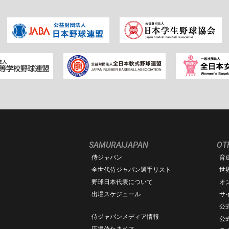
SAMURAIJAPAN
OT
侍ジャパン
育
ム
全世代侍ジャパン選手リスト
世
野球日本代表について
オ
出場スケジュール
サ
公式
侍ジャパンメディア情報
公