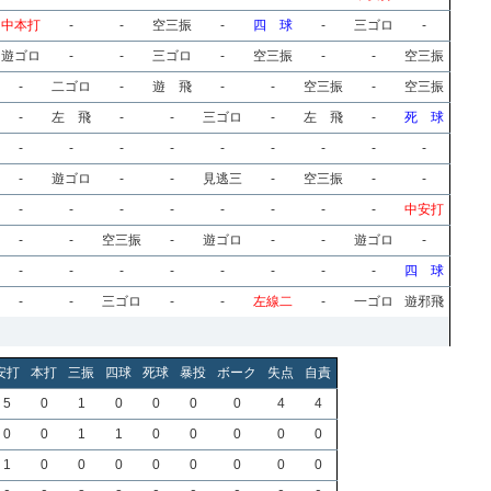
中本打
-
-
空三振
-
四 球
-
三ゴロ
-
遊ゴロ
-
-
三ゴロ
-
空三振
-
-
空三振
-
二ゴロ
-
遊 飛
-
-
空三振
-
空三振
-
左 飛
-
-
三ゴロ
-
左 飛
-
死 球
-
-
-
-
-
-
-
-
-
-
遊ゴロ
-
-
見逃三
-
空三振
-
-
-
-
-
-
-
-
-
-
中安打
-
-
空三振
-
遊ゴロ
-
-
遊ゴロ
-
-
-
-
-
-
-
-
-
四 球
-
-
三ゴロ
-
-
左線二
-
一ゴロ
遊邪飛
安打
本打
三振
四球
死球
暴投
ボーク
失点
自責
5
0
1
0
0
0
0
4
4
0
0
1
1
0
0
0
0
0
1
0
0
0
0
0
0
0
0