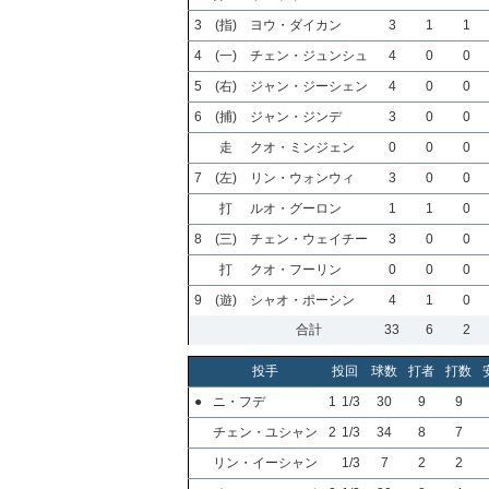
3
(指)
ヨウ・ダイカン
3
1
1
4
(一)
チェン・ジュンシュ
4
0
0
5
(右)
ジャン・ジーシェン
4
0
0
6
(捕)
ジャン・ジンデ
3
0
0
走
クオ・ミンジェン
0
0
0
7
(左)
リン・ウォンウィ
3
0
0
打
ルオ・グーロン
1
1
0
8
(三)
チェン・ウェイチー
3
0
0
打
クオ・フーリン
0
0
0
9
(遊)
シャオ・ポーシン
4
1
0
合計
33
6
2
投手
投回
球数
打者
打数
●
ニ・フデ
1
1/3
30
9
9
チェン・ユシャン
2
1/3
34
8
7
リン・イーシャン
1/3
7
2
2