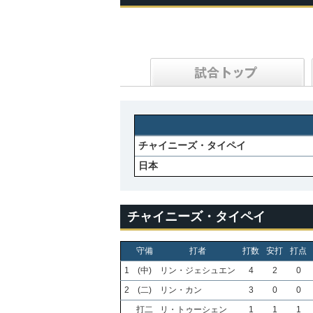
チャイニーズ・タイペイ
日本
チャイニーズ・タイペイ
守備
打者
打数
安打
打点
1
(中)
リン・ジェシュエン
4
2
0
2
(二)
リン・カン
3
0
0
打二
リ・トゥーシェン
1
1
1