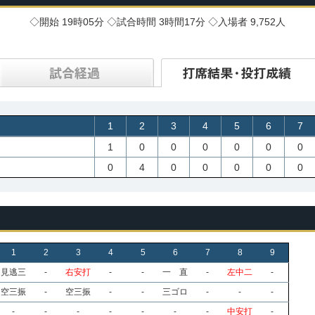
◇開始 19時05分 ◇試合時間 3時間17分 ◇入場者 9,752人
1
2
3
4
5
6
7
1
0
0
0
0
0
0
0
4
0
0
0
0
0
1
2
3
4
5
6
7
8
9
見逃三
-
右安打
-
-
一 直
-
左中二
-
空三振
-
空三振
-
-
三ゴロ
-
-
-
-
-
-
-
-
-
-
中安打
-