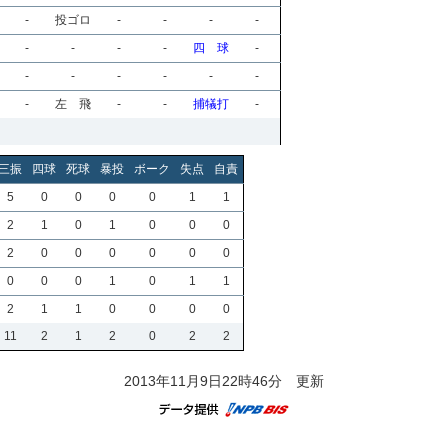
-
投ゴロ
-
-
-
-
-
-
-
-
四 球
-
-
-
-
-
-
-
-
左 飛
-
-
捕犠打
-
三振
四球
死球
暴投
ボーク
失点
自責
5
0
0
0
0
1
1
2
1
0
1
0
0
0
2
0
0
0
0
0
0
0
0
0
1
0
1
1
2
1
1
0
0
0
0
11
2
1
2
0
2
2
2013年11月9日22時46分 更新