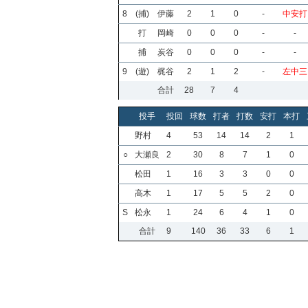
8
(捕)
伊藤
2
1
0
-
中安打
打
岡崎
0
0
0
-
-
捕
炭谷
0
0
0
-
-
9
(遊)
梶谷
2
1
2
-
左中三
合計
28
7
4
投手
投回
球数
打者
打数
安打
本打
野村
4
53
14
14
2
1
○
大瀬良
2
30
8
7
1
0
松田
1
16
3
3
0
0
高木
1
17
5
5
2
0
S
松永
1
24
6
4
1
0
合計
9
140
36
33
6
1