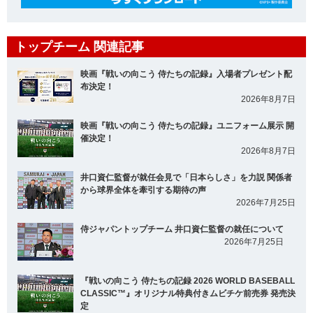
トップチーム 関連記事
映画『戦いの向こう 侍たちの記録』入場者プレゼント配
布決定！
2026年8月7日
映画『戦いの向こう 侍たちの記録』ユニフォーム展示 開
催決定！
2026年8月7日
井口資仁監督が就任会見で「日本らしさ」を力説 関係者
から球界全体を牽引する期待の声
2026年7月25日
侍ジャパントップチーム 井口資仁監督の就任について
2026年7月25日
『戦いの向こう 侍たちの記録 2026 WORLD BASEBALL
CLASSIC™』オリジナル特典付きムビチケ前売券 発売決
定