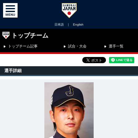
日本語
｜
English
トップチーム
トップチーム記事
試合・大会
選手一覧
選手詳細