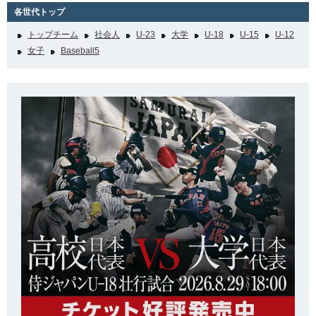
各世代トップ
トップチーム
社会人
U-23
大学
U-18
U-15
U-12
女子
Baseball5