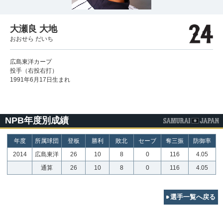
大瀬良 大地
おおせら だいち
広島東洋カープ
投手（右投右打）
1991年6月17日生まれ
NPB年度別成績
年度
所属球団
登板
勝利
敗北
セーブ
奪三振
防御率
2014
広島東洋
26
10
8
0
116
4.05
通算
26
10
8
0
116
4.05
選手一覧へ戻る