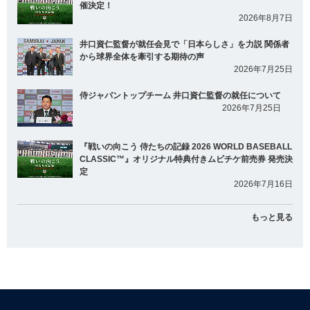
催決定！
2026年8月7日
井口資仁監督が就任会見で「日本らしさ」を力説 関係者
から球界全体を牽引する期待の声
2026年7月25日
侍ジャパントップチーム 井口資仁監督の就任について
2026年7月25日
『戦いの向こう 侍たちの記録 2026 WORLD BASEBALL
CLASSIC™』オリジナル特典付きムビチケ前売券 発売決
定
2026年7月16日
もっと見る