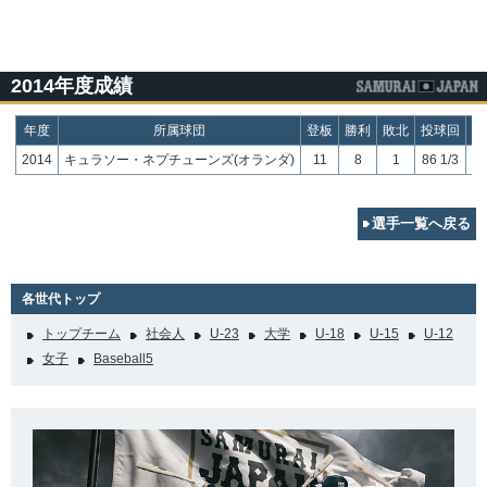
2014年度成績
年度
所属球団
登板
勝利
敗北
投球回
奪
2014
キュラソー・ネプチューンズ(オランダ)
11
8
1
86 1/3
選手一覧へ戻る
各世代トップ
トップチーム
社会人
U-23
大学
U-18
U-15
U-12
女子
Baseball5