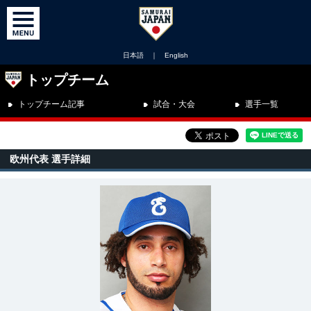
日本語
｜
English
トップチーム
トップチーム記事
試合・大会
選手一覧
欧州代表 選手詳細