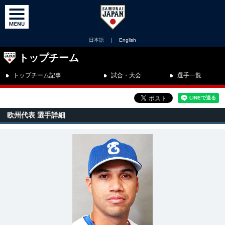
日本語
｜
English
トップチーム
トップチーム記事
試合・大会
選手一覧
欧州代表 選手詳細