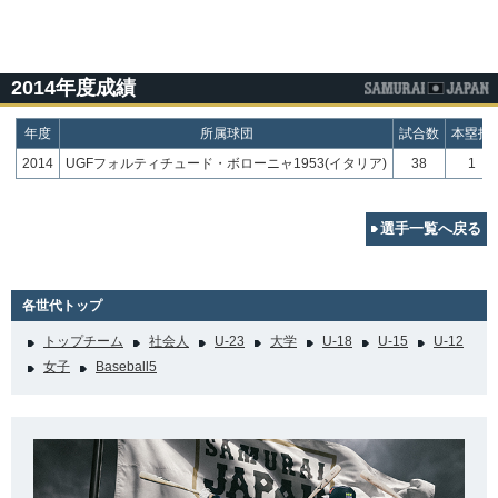
2014年度成績
年度
所属球団
試合数
本塁打
2014
UGFフォルティチュード・ボローニャ1953(イタリア)
38
1
選手一覧へ戻る
各世代トップ
トップチーム
社会人
U-23
大学
U-18
U-15
U-12
女子
Baseball5