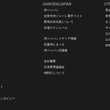
SAMURAIJAPAN
OT
侍ジャパン
育
ム
全世代侍ジャパン選手リスト
世
野球日本代表について
オ
出場スケジュール
サ
公式
侍ジャパンメディア情報
公
応援侍たまベヱ
I
侍ジャパン応援曲
会社概要
日本野球協議会
WBSCについて
ト
ート
ト
インタビュー