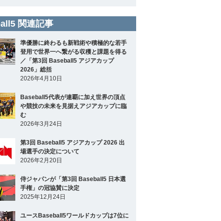
ball5 関連記事
準優勝に終わるも新戦術や積極的な若手
登用で世界一へ繋がる収穫と課題を得る
／「第3回 Baseball5 アジアカップ
2026」総括
2026年4月10日
Baseball5代表が連覇に加え世界の頂点
や競技の未来を見据えアジアカップに臨
む
2026年3月24日
第3回 Baseball5 アジアカップ 2026 出
場選手の決定について
2026年2月20日
侍ジャパンが「第3回 Baseball5 日本選
手権」の冠協賛に決定
2025年12月24日
ユースBaseball5ワールドカップは7位に