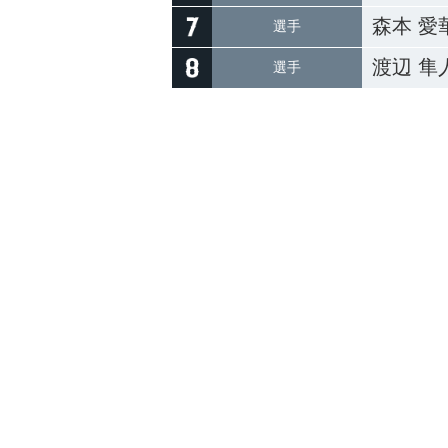
森本 愛
選手
渡辺 隼
選手