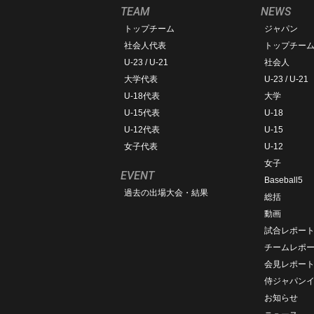
TEAM
NEWS
トップチーム
ジャパン
社会人代表
トップチー
U-23 / U-21
社会人
大学代表
U-23 / U-21
U-18代表
大学
U-15代表
U-18
U-12代表
U-15
女子代表
U-12
女子
EVENT
Baseball5
過去の出場大会・結果
総括
動画
試合レポー
チームレポ
会見レポー
侍ジャパン
お知らせ