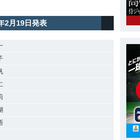
5年2月19日発表
一
子
帆
仁
莉
瑚
梧