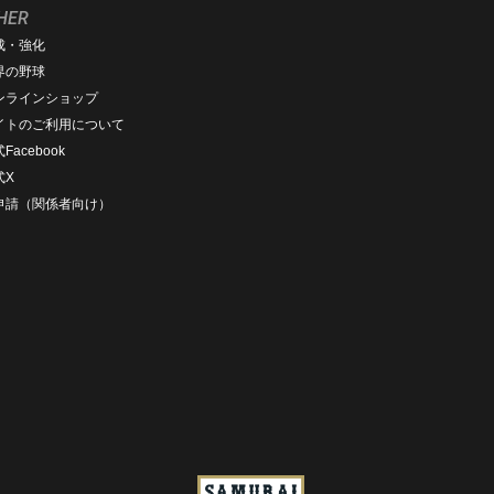
HER
成・強化
界の野球
ンラインショップ
イトのご利用について
Facebook
式X
D申請（関係者向け）