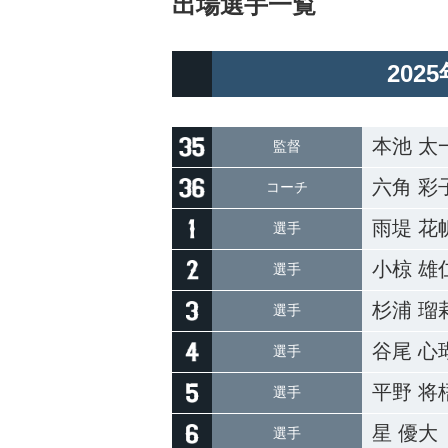
出場選手一覧
202
本池 太
監督
六角 彩
コーチ
雨堤 花
選手
小椋 雄
選手
杉浦 瑠
選手
谷尾 心
選手
平野 将
選手
星 優大
選手