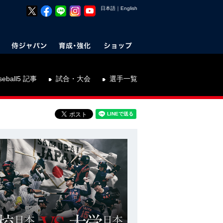
日本語
｜
English
seball5 記事
試合・大会
選手一覧