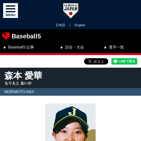
日本語
｜
English
Baseball5
Baseball5 記事
試合・大会
選手一覧
森本 愛華
もりもと あいか
MORIMOTO AIKA