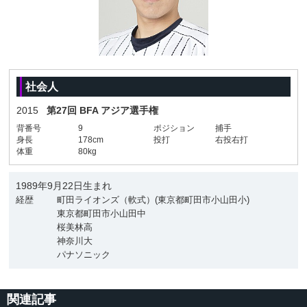
社会人
2015
第27回 BFA アジア選手権
背番号
9
ポジション
捕手
身長
178cm
投打
右投右打
体重
80kg
1989年9月22日生まれ
経歴
町田ライオンズ（軟式）(東京都町田市小山田小)
東京都町田市小山田中
桜美林高
神奈川大
パナソニック
関連記事