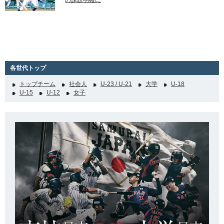
の課題明確に
各世代トップ
トップチーム
社会人
U-23 / U-21
大学
U-18
U-15
U-12
女子