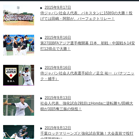
2015年9月17日
侍ジャパン社会人代表、パキスタンに15対0の大勝！投
げては田嶋・阿部が、パーフェクトリレー！
2015年9月16日
第27回BFAアジア選手権開幕 日本、初戦・中国戦を14安
打12得点で大勝！
2015年9月16日
侍ジャパン社会人代表選手紹介／足立 祐一（パナソニッ
ク・捕手）
2015年9月13日
社会人代表、強化試合2戦目はHondaに逆転勝ち!田嶋大
樹が3回5奪三振の快投！
2015年9月12日
千葉ロッテマリーンズと強化試合実施！大会直前で投打