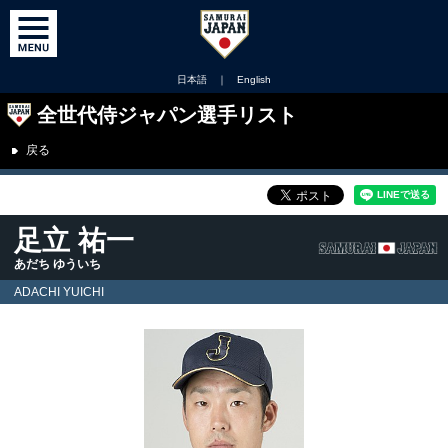
日本語
｜
English
全世代侍ジャパン選手リスト
戻る
足立 祐一
あだち ゆういち
ADACHI YUICHI