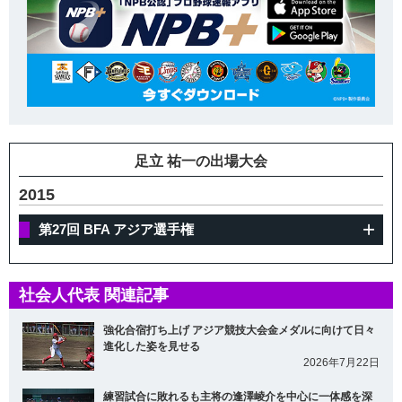
足立 祐一の出場大会
2015
第27回 BFA アジア選手権
社会人代表 関連記事
強化合宿打ち上げ アジア競技大会金メダルに向けて日々
進化した姿を見せる
2026年7月22日
練習試合に敗れるも主将の逢澤崚介を中心に一体感を深