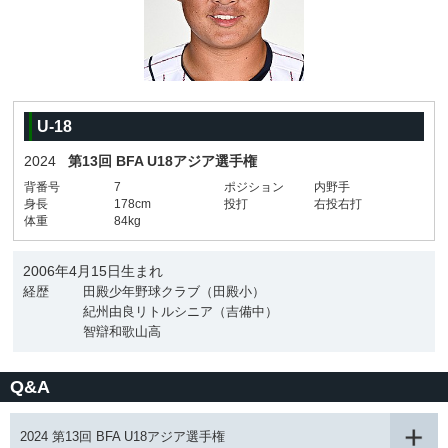
U-18
2024
第13回 BFA U18アジア選手権
背番号
7
ポジション
内野手
身長
178cm
投打
右投右打
体重
84kg
2006年4月15日生まれ
経歴
田殿少年野球クラブ（田殿小）
紀州由良リトルシニア（吉備中）
智辯和歌山高
Q&A
2024 第13回 BFA U18アジア選手権