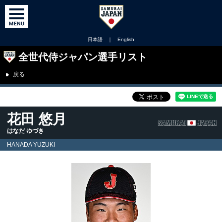
日本語
｜
English
全世代侍ジャパン選手リスト
戻る
花田 悠月
はなだ ゆづき
HANADA YUZUKI