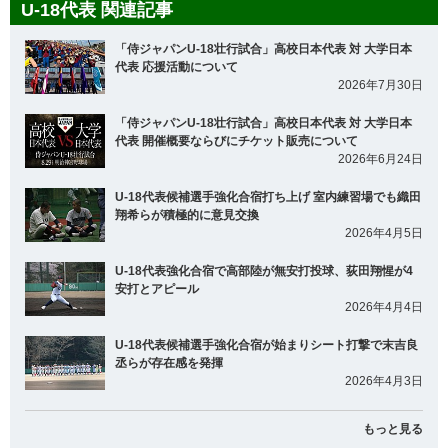
U-18代表 関連記事
「侍ジャパンU-18壮行試合」高校日本代表 対 大学日本
代表 応援活動について
2026年7月30日
「侍ジャパンU-18壮行試合」高校日本代表 対 大学日本
代表 開催概要ならびにチケット販売について
2026年6月24日
U-18代表候補選手強化合宿打ち上げ 室内練習場でも織田
翔希らが積極的に意見交換
2026年4月5日
U-18代表強化合宿で高部陸が無安打投球、荻田翔惺が4
安打とアピール
2026年4月4日
U-18代表候補選手強化合宿が始まりシート打撃で末吉良
丞らが存在感を発揮
2026年4月3日
もっと見る