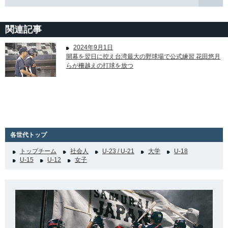
関連記事
2024年9月1日
開幕を翌日に控え台湾最大の野球場で公式練習 花田悠月
らが柵越えの打球を放つ
各世代トップ
トップチーム
社会人
U-23 / U-21
大学
U-18
U-15
U-12
女子