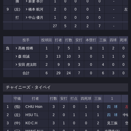
捕
新妻 恭介
1
0
0
0
0
-
-
9
(左)
橋本 航河
2
0
0
0
1
-
左
打
中山 優月
1
0
0
0
0
-
-
27
5
2
2
7
-
-
投手
投球回
打者
打数
安打
本塁打
三振
四球
死球
負
髙橋 煌稀
1
7
5
1
0
1
2
0
森 煌誠
3
13
10
3
0
1
1
0
安田 虎汰郎
2
9
9
3
0
4
0
0
合計
6
29
24
7
0
6
3
0
チャイニーズ・タイペイ
守備
打者
打数
安打
打点
四死球
三振
1
1
(指)
CHIU Hsin
3
2
0
1
0
四 球
左
2
(左)
HSU T.L
2
0
1
1
1
四 球
中犠飛
3
(中)
KO C.H
3
1
0
0
2
見三振
空