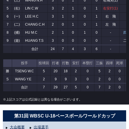
4
(三)
WANG N.H
3
0
1
0
0
右飛失(1)
-
5
(右)
LIN C.W
3
2
1
0
1
右安打(1)
-
6
(一)
LEE H.C
3
1
0
0
1
右 飛
-
7
(二)
CHANG C.H
2
0
1
0
1
左 飛
-
8
(捕)
HU M.C
2
1
0
1
0
-
四
9
(遊)
HUANG T.S
3
0
0
0
0
-
二
合計
24
7
4
3
6
-
-
投手
投球回
打者
打数
安打
本塁打
三振
四球
死球
勝
TSENG W.C
5
20
18
2
0
5
2
0
S
WANG Y.E
2
9
9
3
0
2
0
0
合計
7
29
27
5
0
7
2
0
※上記スコアは公式記録とは異なる場合がございます。
第31回 WBSC U-18ベースボールワールドカップ
大会概要
出場選手