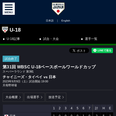
日本語
｜
English
U-18
U-18記事
試合・大会
選手一覧
試合終了
第31回 WBSC U-18ベースボールワールドカップ
スーパーラウンド 第3戦
チャイニーズ・タイペイ vs 日本
2023年9月9日（土）試合開始 19:00
天母野球場
大会概要
出場選手
放送予定
1
2
3
4
5
6
7
計
H
E