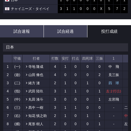
日本
1
0
0
0
0
1
0
2
5
1
チャイニーズ・タイペイ
3
1
1
0
0
0
X
5
7
2
試合速報
試合経過
投打成績
日本
守備
打者
打数
安打
打点
四死球
三振
1
2
1
(一)
寺地 隆成
4
1
0
0
0
中 飛
-
2
(遊)
山田 脩也
4
0
0
0
2
見三振
-
3
(二)
緒方 漣
2
1
0
1
0
四 球
-
4
(指)
武田 陸玖
3
1
1
0
1
左２打(1)
-
5
(中)
丸田 湊斗
3
0
0
0
1
左邪飛
-
6
(三)
髙中 一樹
3
1
1
0
0
-
二
7
(右)
知花 慎之助
2
1
0
1
1
-
中
8
(捕)
尾形 樹人
2
0
0
0
1
-
左