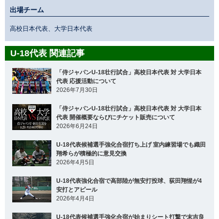
出場チーム
高校日本代表、大学日本代表
U-18代表 関連記事
「侍ジャパンU-18壮行試合」高校日本代表 対 大学日本
代表 応援活動について
2026年7月30日
「侍ジャパンU-18壮行試合」高校日本代表 対 大学日本
代表 開催概要ならびにチケット販売について
2026年6月24日
U-18代表候補選手強化合宿打ち上げ 室内練習場でも織田
翔希らが積極的に意見交換
2026年4月5日
U-18代表強化合宿で高部陸が無安打投球、荻田翔惺が4
安打とアピール
2026年4月4日
U-18代表候補選手強化合宿が始まりシート打撃で末吉良