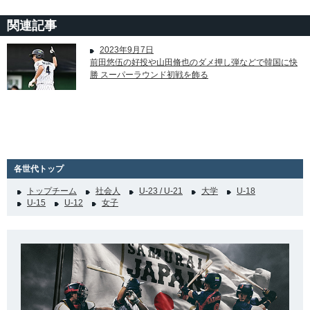
関連記事
2023年9月7日
前田悠伍の好投や山田脩也のダメ押し弾などで韓国に快
勝 スーパーラウンド初戦を飾る
各世代トップ
トップチーム
社会人
U-23 / U-21
大学
U-18
U-15
U-12
女子