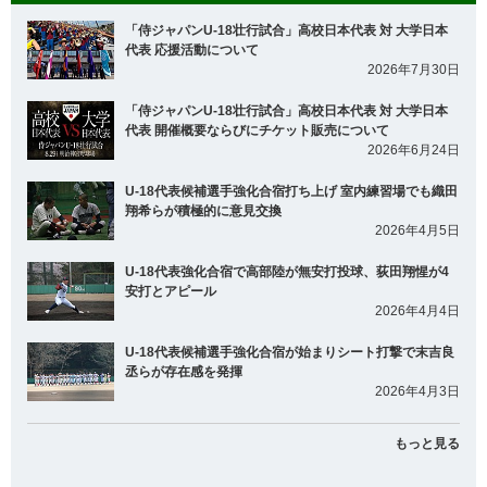
「侍ジャパンU-18壮行試合」高校日本代表 対 大学日本
代表 応援活動について
2026年7月30日
「侍ジャパンU-18壮行試合」高校日本代表 対 大学日本
代表 開催概要ならびにチケット販売について
2026年6月24日
U-18代表候補選手強化合宿打ち上げ 室内練習場でも織田
翔希らが積極的に意見交換
2026年4月5日
U-18代表強化合宿で高部陸が無安打投球、荻田翔惺が4
安打とアピール
2026年4月4日
U-18代表候補選手強化合宿が始まりシート打撃で末吉良
丞らが存在感を発揮
2026年4月3日
もっと見る