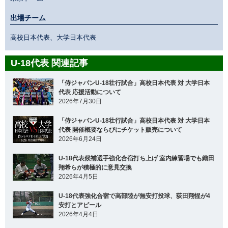
出場チーム
高校日本代表、大学日本代表
U-18代表 関連記事
「侍ジャパンU-18壮行試合」高校日本代表 対 大学日本
代表 応援活動について
2026年7月30日
「侍ジャパンU-18壮行試合」高校日本代表 対 大学日本
代表 開催概要ならびにチケット販売について
2026年6月24日
U-18代表候補選手強化合宿打ち上げ 室内練習場でも織田
翔希らが積極的に意見交換
2026年4月5日
U-18代表強化合宿で高部陸が無安打投球、荻田翔惺が4
安打とアピール
2026年4月4日