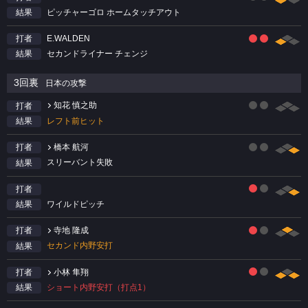
ピッチャーゴロ ホームタッチアウト
結果
E.WALDEN
打者
セカンドライナー チェンジ
結果
3回裏
日本の攻撃
知花 慎之助
打者
レフト前ヒット
結果
橋本 航河
打者
スリーバント失敗
結果
打者
ワイルドピッチ
結果
寺地 隆成
打者
セカンド内野安打
結果
小林 隼翔
打者
ショート内野安打（打点1）
結果