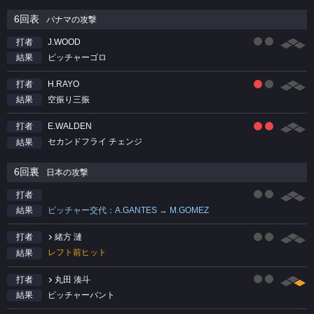
6回表
パナマの攻撃
J.WOOD
打者
ピッチャーゴロ
結果
H.RAYO
打者
空振り三振
結果
E.WALDEN
打者
セカンドフライ チェンジ
結果
6回裏
日本の攻撃
打者
ピッチャー交代：A.GANTES → M.GOMEZ
結果
緒方 漣
打者
レフト前ヒット
結果
丸田 湊斗
打者
ピッチャーバント
結果