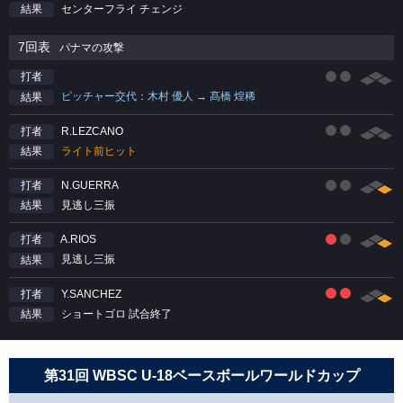
センターフライ チェンジ
結果
7回表
パナマの攻撃
打者
ピッチャー交代：木村 優人 → 髙橋 煌稀
結果
R.LEZCANO
打者
ライト前ヒット
結果
N.GUERRA
打者
見逃し三振
結果
A.RIOS
打者
見逃し三振
結果
Y.SANCHEZ
打者
ショートゴロ 試合終了
結果
第31回 WBSC U-18ベースボールワールドカップ