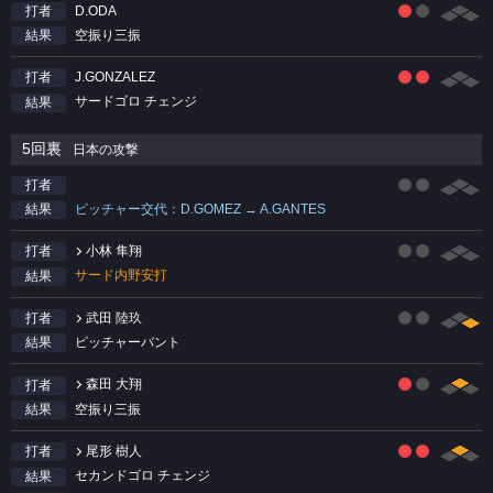
D.ODA
打者
空振り三振
結果
J.GONZALEZ
打者
サードゴロ チェンジ
結果
5回裏
日本の攻撃
打者
ピッチャー交代：D.GOMEZ → A.GANTES
結果
小林 隼翔
打者
サード内野安打
結果
武田 陸玖
打者
ピッチャーバント
結果
森田 大翔
打者
空振り三振
結果
尾形 樹人
打者
セカンドゴロ チェンジ
結果