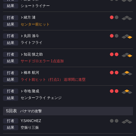
ショートライナー
結果
緒方 漣
打者
センター前ヒット
結果
丸田 湊斗
打者
ライトフライ
結果
知花 慎之助
打者
サードゴロエラー 1点追加
結果
橋本 航河
打者
ライト前ヒット（打点1） 送球間に進塁
結果
寺地 隆成
打者
センターフライ チェンジ
結果
5回表
パナマの攻撃
Y.SANCHEZ
打者
空振り三振
結果