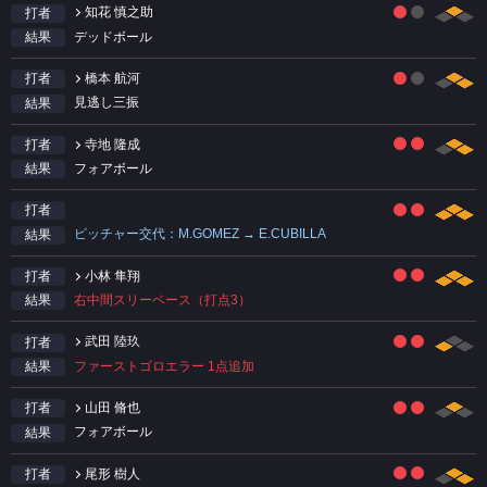
知花 慎之助
打者
デッドボール
結果
橋本 航河
打者
見逃し三振
結果
寺地 隆成
打者
フォアボール
結果
打者
ピッチャー交代：M.GOMEZ → E.CUBILLA
結果
小林 隼翔
打者
右中間スリーベース（打点3）
結果
武田 陸玖
打者
ファーストゴロエラー 1点追加
結果
山田 脩也
打者
フォアボール
結果
尾形 樹人
打者