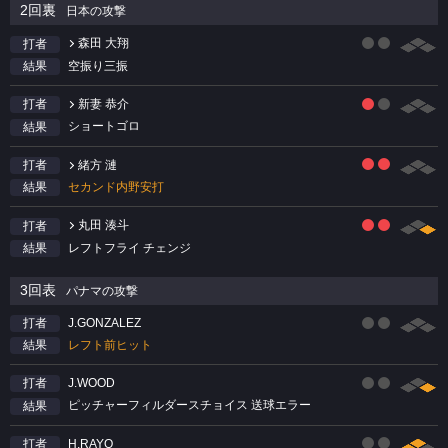
2回裏
日本の攻撃
森田 大翔
打者
空振り三振
結果
新妻 恭介
打者
ショートゴロ
結果
緒方 漣
打者
セカンド内野安打
結果
丸田 湊斗
打者
レフトフライ チェンジ
結果
3回表
パナマの攻撃
J.GONZALEZ
打者
レフト前ヒット
結果
J.WOOD
打者
ピッチャーフィルダースチョイス 送球エラー
結果
H.RAYO
打者