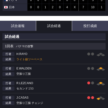
パナマ
0
0
0
0
0
0
0
0
3
3
日本
0
0
1
2
0
4
X
7
10
1
試合速報
試合経過
投打成績
試合経過
1回表
パナマの攻撃
H.RAYO
打者
ライト線ツーベース
結果
E.WALDEN
打者
空振り三振
結果
R.LEZCANO
打者
セカンドゴロ
結果
J.CASAS
打者
空振り三振 チェンジ
結果