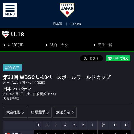
日本語
｜
English
U-18
U-18記事
試合・大会
選手一覧
試合終了
第31回 WBSC U-18ベースボールワールドカップ
オープニングラウンド 第2戦
日本 vs パナマ
2023年9月2日（土）試合開始 19:30
天母野球場
大会概要
出場選手
放送予定
1
2
3
4
5
6
7
計
H
E