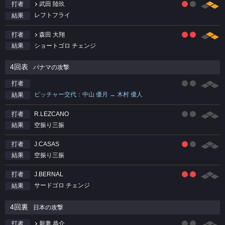
武田 陸玖
打者
レフトフライ
結果
森田 大翔
打者
ショートゴロ チェンジ
結果
4回表
パナマの攻撃
打者
ピッチャー交代：中山 優月 → 木村 優人
結果
R.LEZCANO
打者
空振り三振
結果
J.CASAS
打者
空振り三振
結果
J.BERNAL
打者
サードゴロ チェンジ
結果
4回裏
日本の攻撃
新妻 恭介
打者