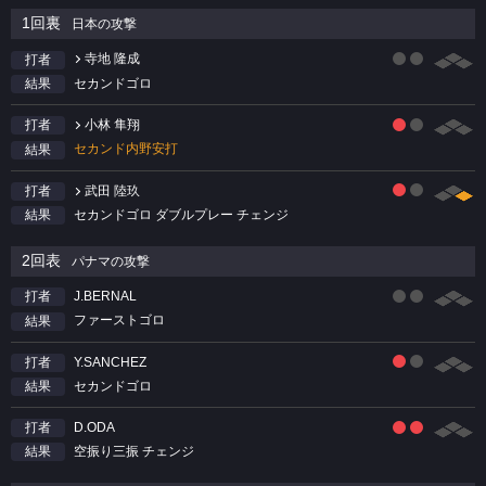
1回裏
日本の攻撃
寺地 隆成
打者
セカンドゴロ
結果
小林 隼翔
打者
セカンド内野安打
結果
武田 陸玖
打者
セカンドゴロ ダブルプレー チェンジ
結果
2回表
パナマの攻撃
J.BERNAL
打者
ファーストゴロ
結果
Y.SANCHEZ
打者
セカンドゴロ
結果
D.ODA
打者
空振り三振 チェンジ
結果