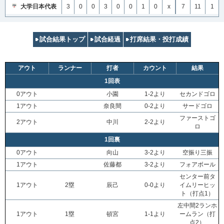
大学日本代表
3
0
0
3
0
0
1
0
x
7
11
1
試合結果トップ
試合経過
打席結果・投打成績
アウト
ランナー
打者
カウント
結果
1回表
0アウト
小園
1-2より
セカンドゴロ
1アウト
奈良間
0-2より
サードゴロ
ファーストゴ
2アウト
中川
2-2より
ロ
1回裏
0アウト
向山
3-2より
空振り三振
1アウト
佐藤都
3-2より
フォアボール
センター前タ
1アウト
2塁
辰己
0-0より
イムリーヒッ
ト（打点1）
左中間2ランホ
1アウト
1塁
頓宮
1-1より
ームラン（打
点2）