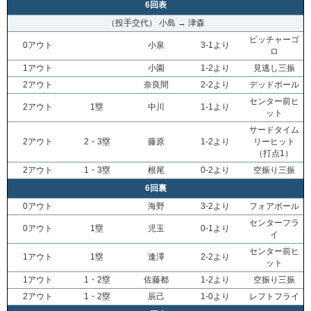
6回表
（投手交代） 小島 → 津森
ピッチャーゴ
0アウト
小泉
3-1より
ロ
1アウト
小園
1-2より
見逃し三振
2アウト
奈良間
2-2より
デッドボール
センター前ヒ
2アウト
1塁
中川
1-1より
ット
サードタイム
2アウト
2・3塁
藤原
1-2より
リーヒット
（打点1）
2アウト
1・3塁
根尾
0-2より
空振り三振
6回裏
0アウト
海野
3-2より
フォアボール
センターフラ
0アウト
1塁
児玉
0-1より
イ
センター前ヒ
1アウト
1塁
逢澤
2-2より
ット
1アウト
1・2塁
佐藤都
1-2より
空振り三振
2アウト
1・2塁
辰己
1-0より
レフトフライ