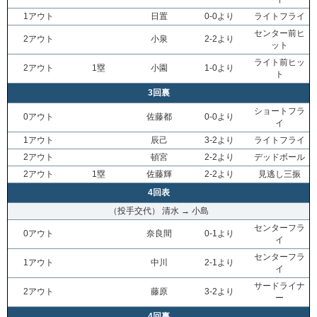
1アウト
日置
0-0より
ライトフライ
センター前ヒ
2アウト
小泉
2-2より
ット
ライト前ヒッ
2アウト
1塁
小園
1-0より
ト
3回裏
ショートフラ
0アウト
佐藤都
0-0より
イ
1アウト
辰己
3-2より
ライトフライ
2アウト
頓宮
2-2より
デッドボール
2アウト
1塁
佐藤輝
2-2より
見逃し三振
4回表
（投手交代） 清水 → 小島
センターフラ
0アウト
奈良間
0-1より
イ
センターフラ
1アウト
中川
2-1より
イ
サードライナ
2アウト
藤原
3-2より
ー
4回裏