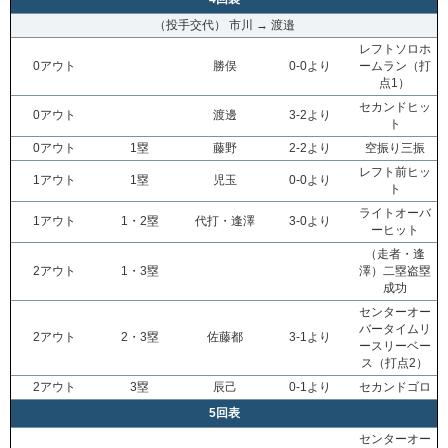
（投手交代） 市川 → 渡邉
レフトソロホ
0アウト
勝俣
0-0より
ームラン（打
点1）
セカンドヒッ
0アウト
渡邊
3-2より
ト
0アウト
1塁
藤野
2-2より
空振り三振
レフト前ヒッ
1アウト
1塁
児玉
0-0より
ト
ライトオーバ
1アウト
1・2塁
代打・逢澤
3-0より
ーヒット
（走者・逢
2アウト
1・3塁
澤）二塁盗塁
成功
センターオー
バータイムリ
2アウト
2・3塁
佐藤都
3-1より
ースリーベー
ス（打点2）
2アウト
3塁
辰己
0-1より
セカンドゴロ
5回表
センターオー