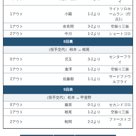
イ
ライトソロホ
1アウト
小園
1-2より
ームラン（打
点1）
1アウト
奈良間
3-2より
空振り三振
2アウト
中川
1-2より
ショートゴロ
8回裏
（投手交代） 柿木 → 根尾
センターフラ
0アウト
児玉
3-2より
イ
1アウト
逢澤
1-2より
空振り三振
サードファウ
2アウト
佐藤都
1-1より
ルフライ
9回表
（投手交代） 松本 → 甲斐野
0アウト
藤原
0-1より
セカンドゴロ
1アウト
根尾
1-2より
空振り三振
ファーストゴ
2アウト
蛭間
2-2より
ロ