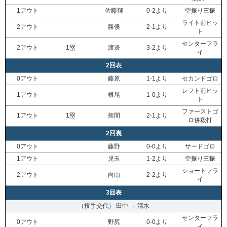
1アウト
佐藤輝
0-2より
空振り三振
ライト前ヒッ
2アウト
勝俣
2-1より
ト
センターフラ
2アウト
1塁
渡邊
3-2より
イ
2回表
0アウト
藤原
1-1より
セカンドゴロ
レフト前ヒッ
1アウト
根尾
1-0より
ト
ファーストゴ
1アウト
1塁
蛭間
2-1より
ロ併殺打
2回裏
0アウト
藤野
0-0より
サードゴロ
1アウト
児玉
1-2より
空振り三振
ショートフラ
2アウト
向山
2-2より
イ
3回表
（投手交代） 田中 → 清水
センターフラ
0アウト
野尻
0-0より
イ