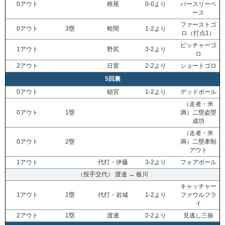
0アウト
根尾
0-0より
バースリーベ
ース
ファーストゴ
0アウト
3塁
蛭間
1-2より
ロ（打点1）
ピッチャーゴ
1アウト
野尻
3-2より
ロ
2アウト
日置
2-2より
ショートゴロ
5回裏
0アウト
頓宮
1-2より
デッドボール
（走者・米
0アウト
1塁
満）二塁盗塁
成功
（走者・米
0アウト
2塁
満）二塁牽制
アウト
1アウト
代打・伊藤
3-2より
フォアボール
（投手交代） 渡邉 → 板川
キャッチャー
1アウト
1塁
代打・岩城
1-2より
ファウルフラ
イ
2アウト
1塁
渡邊
2-2より
見逃し三振