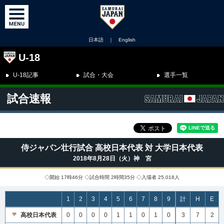
日本語
｜
English
U-18
U-18記事
試合・大会
選手一覧
試合速報
侍ジャパン壮行試合 高校日本代表 対 大学日本代表
2018年8月28日（火）神 宮
◇開始 17時46分 ◇試合時間 2時間35分 ◇入場者 25,018人
1
2
3
4
5
6
7
8
9
計
H
E
高校日本代表
0
0
0
0
1
1
0
1
0
3
7
2