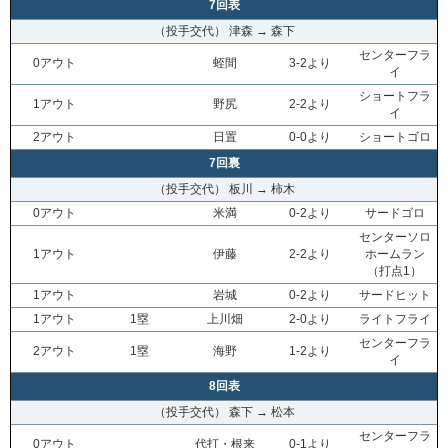
7回表
（投手交代） 津森 → 森下
センターフラ
0アウト
蛭間
3-2より
イ
ショートフラ
1アウト
野尻
2-2より
イ
2アウト
日置
0-0より
ショートゴロ
7回裏
（投手交代） 板川 → 柿木
0アウト
米満
0-2より
サードゴロ
センターソロ
1アウト
伊藤
2-2より
ホームラン
（打点1）
1アウト
岩城
0-2より
サードヒット
1アウト
1塁
上川畑
2-0より
ライトフライ
センターフラ
2アウト
1塁
海野
1-2より
イ
8回表
（投手交代） 森下 → 松本
センターフラ
0アウト
代打・根来
0-1より