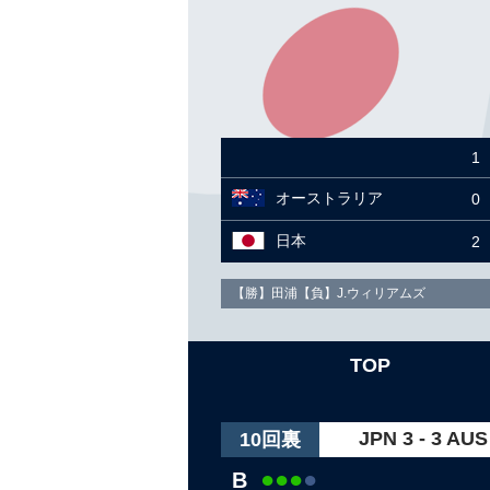
1
オーストラリア
0
日本
2
【勝】田浦【負】J.ウィリアムズ
TOP