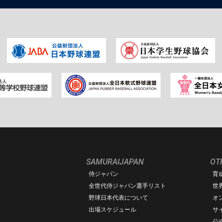
SAMURAIJAPAN
OT
侍ジャパン
育
ム
全世代侍ジャパン選手リスト
世
野球日本代表について
オ
出場スケジュール
サ
公式