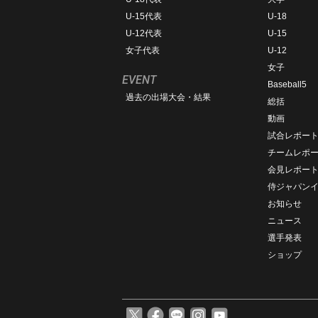
U-15代表
U-18
U-12代表
U-15
女子代表
U-12
女子
EVENT
Baseball5
過去の出場大会・結果
総括
動画
試合レポー
チームレポ
会見レポー
侍ジャパン
お知らせ
ニュース
選手発表
ショップ