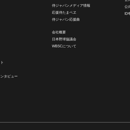
侍ジャパンメディア情報
公
応援侍たまベヱ
I
侍ジャパン応援曲
会社概要
日本野球協議会
WBSCについて
ト
ート
ト
インタビュー