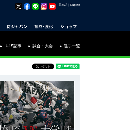
日本語
｜
English
U-15記事
試合・大会
選手一覧