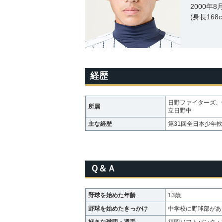
2000年
(身長168
経歴
日野ファイターズ、
所属
立日野中
主な経歴
第31回全日本少年
Ｑ＆Ａ
野球を始めた年齢
13歳
野球を始めたきっかけ
中学校に野球部があ