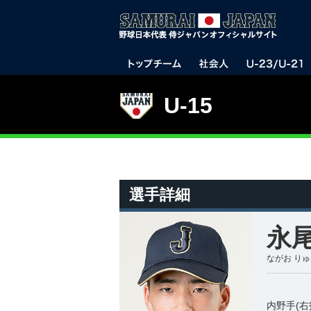
U-15
選手詳細
永尾
ながお り
内野手(右