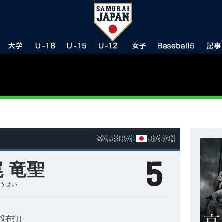
 竜聖
ゅうせい
投右打)