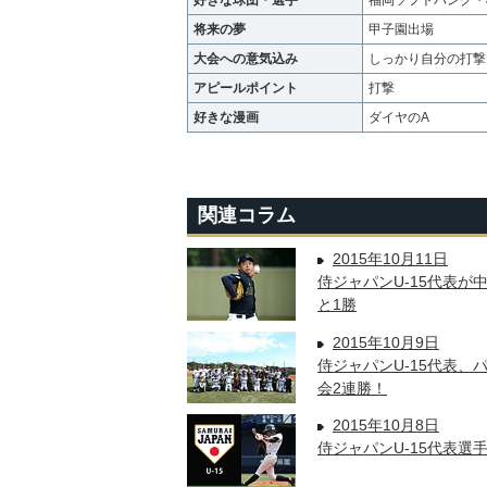
好きな球団・選手
福岡ソフトバンク・
将来の夢
甲子園出場
大会への意気込み
しっかり自分の打撃
アピールポイント
打撃
好きな漫画
ダイヤのA
関連コラム
2015年10月11日
侍ジャパンU-15代表が
と1勝
2015年10月9日
侍ジャパンU-15代表、
会2連勝！
2015年10月8日
侍ジャパンU-15代表