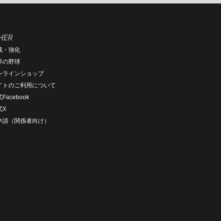
HER
成・強化
界の野球
ンラインショップ
イトのご利用について
Facebook
式X
D申請（関係者向け）