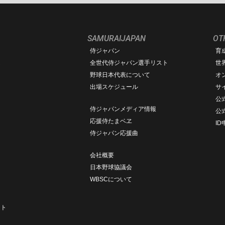
SAMURAIJAPAN
OT
侍ジャパン
育
ム
全世代侍ジャパン選手リスト
世
野球日本代表について
オ
出場スケジュール
サ
公式
侍ジャパンメディア情報
公
応援侍たまベヱ
I
侍ジャパン応援曲
会社概要
日本野球協議会
WBSCについて
ト
ート
ト