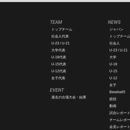
TEAM
NEWS
トップチーム
ジャパン
社会人代表
トップチー
U-23 / U-21
社会人
大学代表
U-23 / U-21
U-18代表
大学
U-15代表
U-18
U-12代表
U-15
女子代表
U-12
女子
EVENT
Baseball5
過去の出場大会・結果
総括
動画
試合レポー
チームレポ
会見レポー