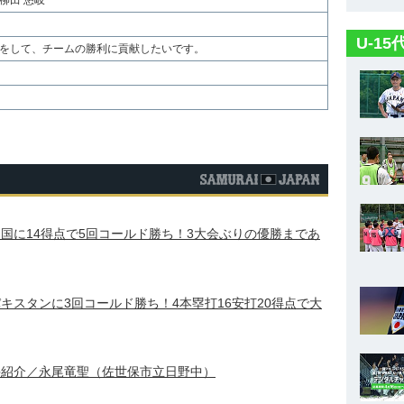
柳田 悠岐
U-1
をして、チームの勝利に貢献したいです。
中国に14得点で5回コールド勝ち！3大会ぶりの優勝まであ
パキスタンに3回コールド勝ち！4本塁打16安打20得点で大
選手紹介／永尾竜聖（佐世保市立日野中）