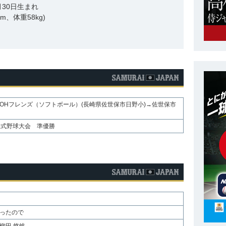
8月30日生まれ
cm、体重58kg)
OHフレンズ（ソフトボール）(長崎県佐世保市日野小)→佐世保市
軟式野球大会 準優勝
ったので