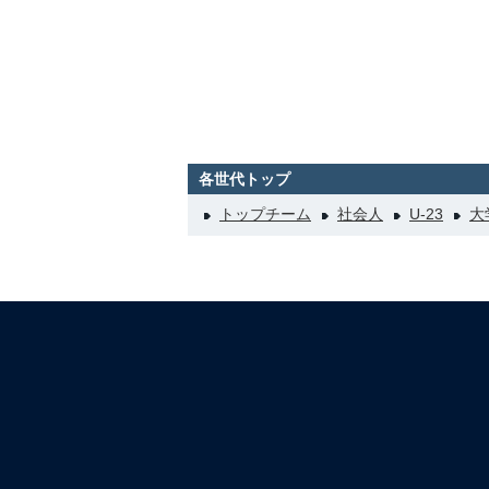
各世代トップ
トップチーム
社会人
U-23
大