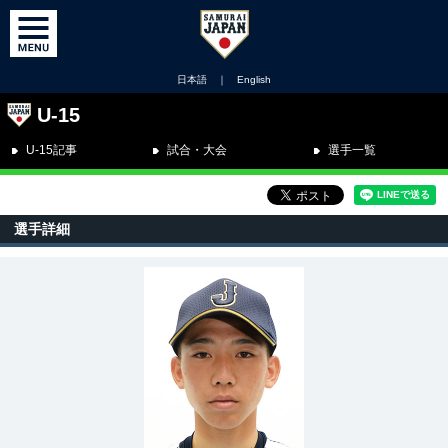
日本語
｜
English
U-15
U-15記事
試合・大会
選手一覧
選手詳細