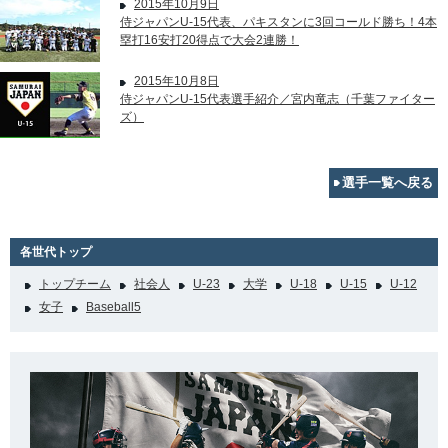
2015年10月9日
侍ジャパンU-15代表、パキスタンに3回コールド勝ち！4本
塁打16安打20得点で大会2連勝！
2015年10月8日
侍ジャパンU-15代表選手紹介／宮内竜志（千葉ファイター
ズ）
選手一覧へ戻る
各世代トップ
トップチーム
社会人
U-23
大学
U-18
U-15
U-12
女子
Baseball5