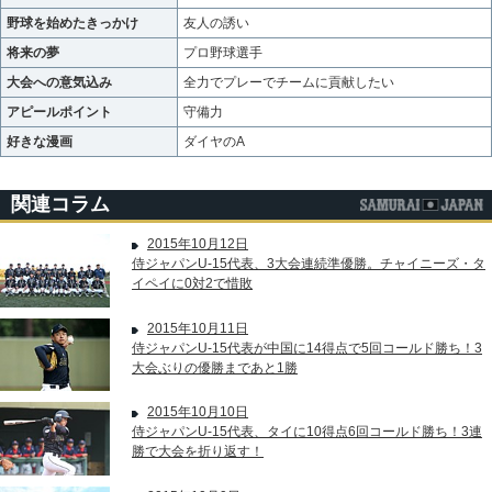
野球を始めたきっかけ
友人の誘い
将来の夢
プロ野球選手
大会への意気込み
全力でプレーでチームに貢献したい
アピールポイント
守備力
好きな漫画
ダイヤのA
関連コラム
2015年10月12日
侍ジャパンU-15代表、3大会連続準優勝。チャイニーズ・タ
イペイに0対2で惜敗
2015年10月11日
侍ジャパンU-15代表が中国に14得点で5回コールド勝ち！3
大会ぶりの優勝まであと1勝
2015年10月10日
侍ジャパンU-15代表、タイに10得点6回コールド勝ち！3連
勝で大会を折り返す！