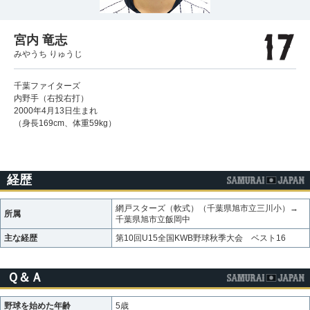
宮内 竜志
みやうち りゅうじ
千葉ファイターズ
内野手（右投右打）
2000年4月13日生まれ
（身長169cm、体重59kg）
経歴
網戸スターズ（軟式）（千葉県旭市立三川小）→
所属
千葉県旭市立飯岡中
主な経歴
第10回U15全国KWB野球秋季大会 ベスト16
Ｑ＆Ａ
野球を始めた年齢
5歳