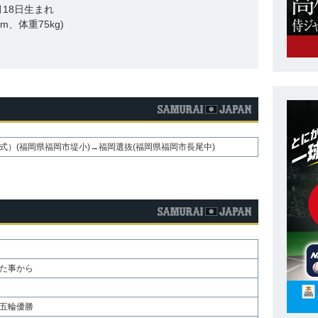
9月18日生まれ
cm、体重75kg)
式）(福岡県福岡市堤小)→福岡選抜(福岡県福岡市長尾中)
た事から
五輪優勝