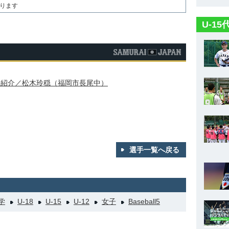
ります
U-1
選手紹介／松木玲穏（福岡市長尾中）
選手一覧へ戻る
学
U-18
U-15
U-12
女子
Baseball5