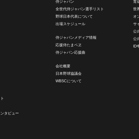
侍ジャパン
育
ム
全世代侍ジャパン選手リスト
世
野球日本代表について
オ
出場スケジュール
サ
公式
侍ジャパンメディア情報
公
応援侍たまベヱ
I
侍ジャパン応援曲
会社概要
日本野球協議会
WBSCについて
ト
ート
ト
インタビュー