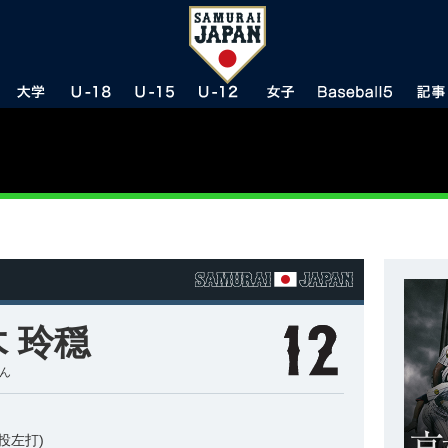
 玲穏
おん
投左打)