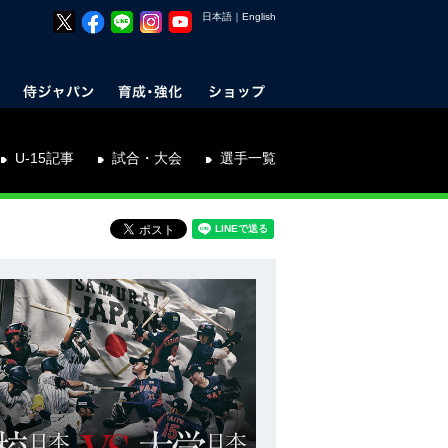
日本語
｜
English
U-15記事
試合・大会
選手一覧