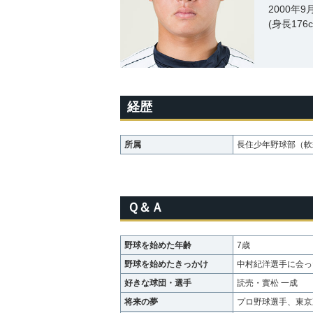
2000年
(身長176
経歴
所属
長住少年野球部（軟
Ｑ＆Ａ
野球を始めた年齢
7歳
野球を始めたきっかけ
中村紀洋選手に会っ
好きな球団・選手
読売・實松 一成
将来の夢
プロ野球選手、東京