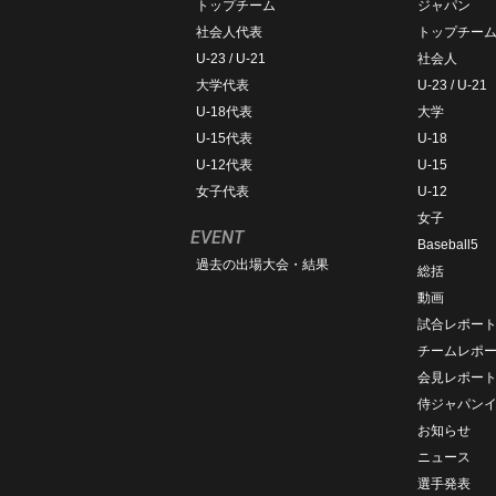
トップチーム
ジャパン
社会人代表
トップチー
U-23 / U-21
社会人
大学代表
U-23 / U-21
U-18代表
大学
U-15代表
U-18
U-12代表
U-15
女子代表
U-12
女子
EVENT
Baseball5
過去の出場大会・結果
総括
動画
試合レポー
チームレポ
会見レポー
侍ジャパン
お知らせ
ニュース
選手発表