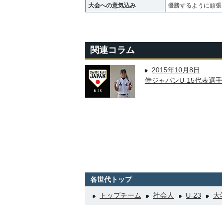
大会への意気込み
優勝するように頑張
関連コラム
2015年10月8日
侍ジャパンU-15代表
各世代トップ
トップチーム
社会人
U-23
大