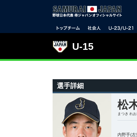
U-15
選手詳細
松木
まつき れ
内野手(左