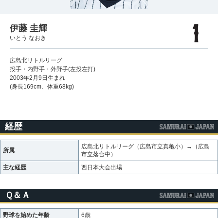
伊藤 圭輝
いとう なおき
広島北リトルリーグ
投手・内野手・外野手(左投左打)
2003年2月9日生まれ
(身長169cm、体重68kg)
経歴
広島北リトルリーグ（広島市立真亀小）→（広島
所属
市立落合中）
主な経歴
西日本大会出場
Ｑ＆Ａ
野球を始めた年齢
6歳