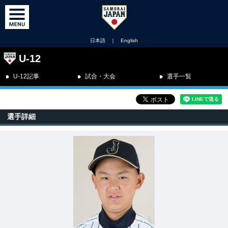
日本語
｜
English
U-12
U-12記事
試合・大会
選手一覧
選手詳細