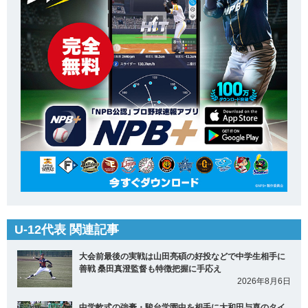
U-12代表 関連記事
大会前最後の実戦は山田亮碩の好投などで中学生相手に
善戦 桑田真澄監督も特徴把握に手応え
2026年8月6日
中学軟式の強豪・駿台学園中を相手に大和田与喜のタイ