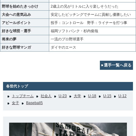
野球を始めたきっかけ
2歳上の兄がリトルに入り楽しそうだった
大会への意気込み
安定したピッチングでチームに貢献し優勝したい
アピールポイント
投手：コントロール 野手：ライナーを打つ事
好きな球団・選手
福岡ソフトバンク・杉内俊哉
将来の夢
一流のプロ野球選手
好きな野球マンガ
ダイヤのエース
選手一覧へ戻る
各世代トップ
トップチーム
社会人
U-23
大学
U-18
U-15
U-12
女子
Baseball5