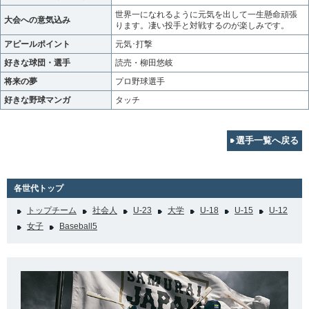
世界一になれるように元気を出して一生懸命頑張
大会への意気込み
ります。凄い投手と対戦するのが楽しみです。
アピールポイント
元気･打撃
好きな球団・選手
読売・柳田悠岐
将来の夢
プロ野球選手
好きな野球マンガ
タッチ
選手一覧へ戻る
各世代トップ
トップチーム
社会人
U-23
大学
U-18
U-15
U-12
女子
Baseball5