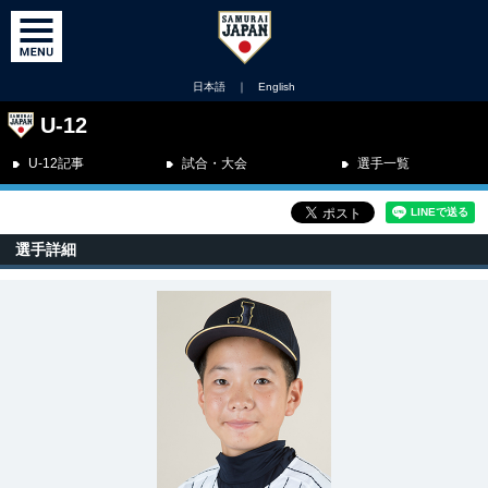
日本語
｜
English
U-12
U-12記事
試合・大会
選手一覧
選手詳細