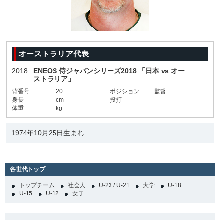
オーストラリア代表
2018
ENEOS 侍ジャパンシリーズ2018 「日本 vs オー
ストラリア」
背番号
20
ポジション
監督
身長
cm
投打
体重
kg
1974年10月25日生まれ
各世代トップ
トップチーム
社会人
U-23 / U-21
大学
U-18
U-15
U-12
女子