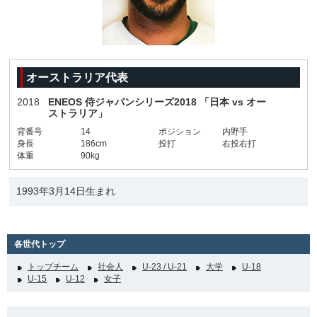
オーストラリア代表
2018
ENEOS 侍ジャパンシリーズ2018 「日本 vs オー
ストラリア」
背番号
14
ポジション
内野手
身長
186cm
投打
右投右打
体重
90kg
1993年3月14日生まれ
各世代トップ
トップチーム
社会人
U-23 / U-21
大学
U-18
U-15
U-12
女子