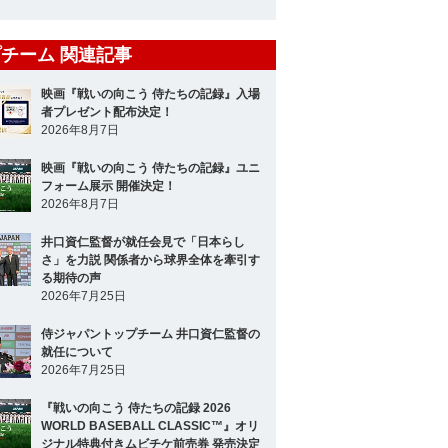
チーム 関連記事
映画『戦いの向こう 侍たちの記録』入場
者プレゼント配布決定！
2026年8月7日
映画『戦いの向こう 侍たちの記録』ユニ
フォーム展示 開催決定！
2026年8月7日
井口資仁監督が就任会見で「日本らし
さ」を力説 関係者から球界全体を牽引す
る期待の声
2026年7月25日
侍ジャパントップチーム 井口資仁監督の
就任について
2026年7月25日
『戦いの向こう 侍たちの記録 2026
WORLD BASEBALL CLASSIC™』オリ
ジナル特典付きムビチケ前売券 発売決定