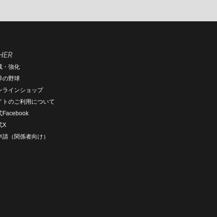
HER
成・強化
界の野球
ンラインショップ
イトのご利用について
Facebook
式X
D申請（関係者向け）