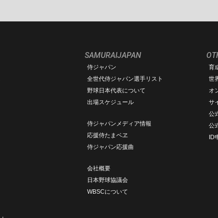
SAMURAIJAPAN
OT
侍ジャパン
育
ム
全世代侍ジャパン選手リスト
世
野球日本代表について
オ
出場スケジュール
サ
公式
侍ジャパンメディア情報
公
応援侍たまベヱ
I
侍ジャパン応援曲
会社概要
日本野球協議会
WBSCについて
ト