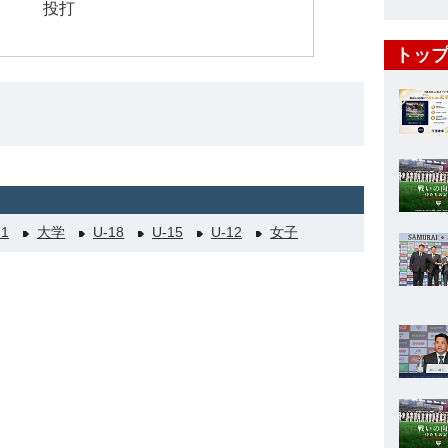
投打
トップ
21
大学
U-18
U-15
U-12
女子