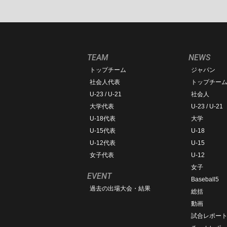
TEAM
NEWS
トップチーム
ジャパン
社会人代表
トップチー
U-23 / U-21
社会人
大学代表
U-23 / U-21
U-18代表
大学
U-15代表
U-18
U-12代表
U-15
女子代表
U-12
女子
EVENT
Baseball5
過去の出場大会・結果
総括
動画
試合レポー