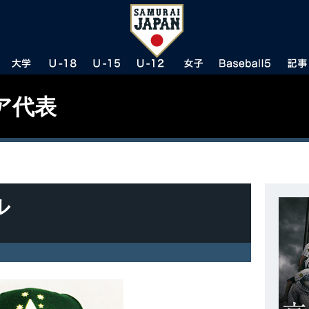
ア代表
ル