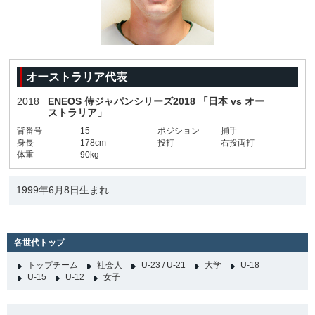
オーストラリア代表
2018
ENEOS 侍ジャパンシリーズ2018 「日本 vs オー
ストラリア」
背番号
15
ポジション
捕手
身長
178cm
投打
右投両打
体重
90kg
1999年6月8日生まれ
各世代トップ
トップチーム
社会人
U-23 / U-21
大学
U-18
U-15
U-12
女子