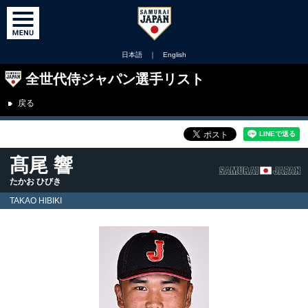
日本語
｜
English
全世代侍ジャパン選手リスト
戻る
髙尾 響
たかお ひびき
TAKAO HIBIKI