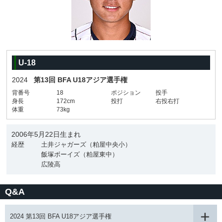
U-18
2024
第13回 BFA U18アジア選手権
背番号
18
ポジション
投手
身長
172cm
投打
右投右打
体重
73kg
2006年5月22日生まれ
経歴
土井ジャガーズ（粕屋中央小）
飯塚ボーイズ（粕屋東中）
広陵高
Q&A
2024 第13回 BFA U18アジア選手権