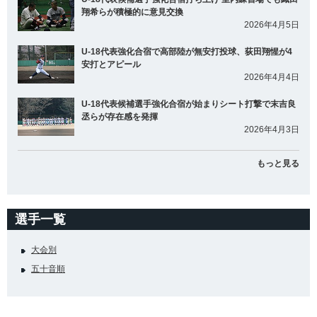
翔希らが積極的に意見交換
2026年4月5日
U-18代表強化合宿で高部陸が無安打投球、荻田翔惺が4
安打とアピール
2026年4月4日
U-18代表候補選手強化合宿が始まりシート打撃で末吉良
丞らが存在感を発揮
2026年4月3日
もっと見る
選手一覧
大会別
五十音順