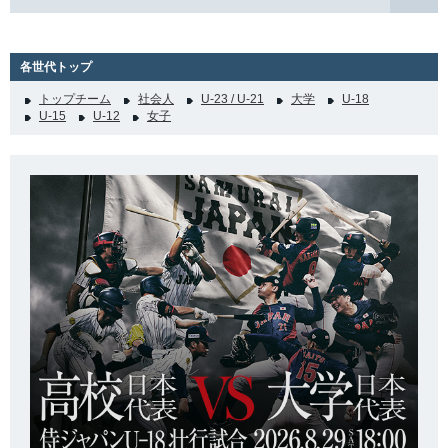
各世代トップ
トップチーム
社会人
U-23 / U-21
大学
U-18
U-15
U-12
女子