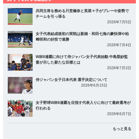
共同主将を務める只埜榛奈と英菜々子がプレーや姿勢で
チームを引っ張る
2026年7月5日
女子代表結成後初の実戦は新婚・和田七海の豪快弾や柏
﨑咲和の好投で連勝
2026年7月4日
W杯8連覇に向けて侍ジャパン女子代表始動 中島梨紗監
督が示した新たな目標とは
2026年7月3日
侍ジャパン女子日本代表 選手決定について
2026年6月15日
女子野球W杯8連覇を目指す代表入りに向けて最終選考が
行われる
2026年6月7日
もっと見る