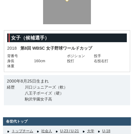
女子（候補選手）
2018
第8回 WBSC 女子野球ワールドカップ
背番号
ポジション
投手
身長
160cm
投打
右投右打
体重
2000年8月25日生まれ
経歴
川口ジュニアーズ（軟）
八王子ボーイズ（硬）
駒沢学園女子高
各世代トップ
トップチーム
社会人
U-23 / U-21
大学
U-18