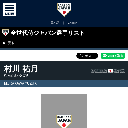
日本語
｜
English
全世代侍ジャパン選手リスト
戻る
村川 祐月
むらかわ ゆづき
MURAKAWA YUZUKI