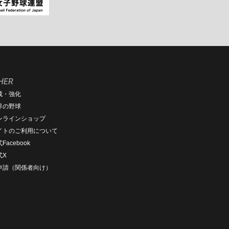
HER
成・強化
界の野球
ンラインショップ
イトのご利用について
Facebook
式X
D申請（関係者向け）