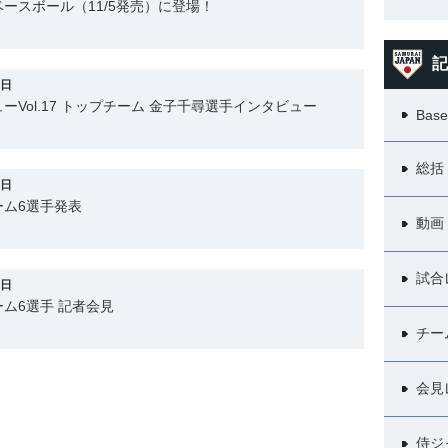
ースボール（11/5発売）に登場！
記
9日
Vol.17 トップチーム 金子千尋選手インタビュー
Base
総括
7日
ーム6選手発表
動画
試合
7日
ム6選手 記者会見
チー
会見
侍ジ