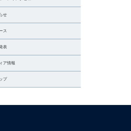
らせ
ース
発表
ィア情報
ップ