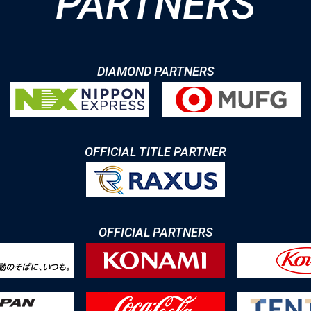
PARTNERS
DIAMOND PARTNERS
OFFICIAL TITLE PARTNER
OFFICIAL PARTNERS