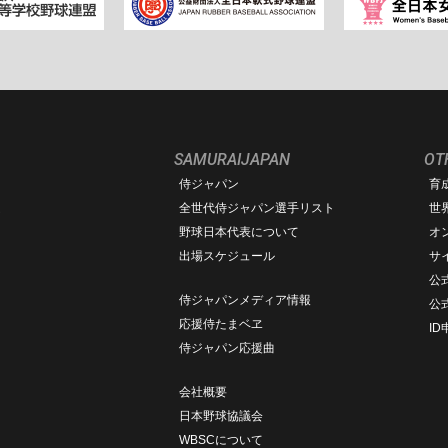
SAMURAIJAPAN
OT
侍ジャパン
育
ム
全世代侍ジャパン選手リスト
世
野球日本代表について
オ
出場スケジュール
サ
公式
侍ジャパンメディア情報
公
応援侍たまベヱ
I
侍ジャパン応援曲
会社概要
日本野球協議会
WBSCについて