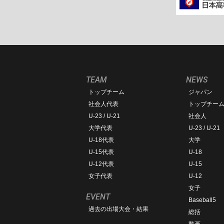
TEAM
NEWS
トップチーム
ジャパン
社会人代表
トップチー
U-23 / U-21
社会人
大学代表
U-23 / U-21
U-18代表
大学
U-15代表
U-18
U-12代表
U-15
女子代表
U-12
女子
EVENT
Baseball5
過去の出場大会・結果
総括