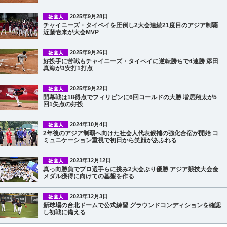
2025年9月28日
チャイニーズ・タイペイを圧倒し2大会連続21度目のアジア制覇
近藤壱来が大会MVP
2025年9月26日
好投手に苦戦もチャイニーズ・タイペイに逆転勝ちで4連勝 添田
真海が3安打1打点
2025年9月22日
開幕戦は18得点でフィリピンに6回コールドの大勝 増居翔太が5
回1失点の好投
2024年10月4日
2年後のアジア制覇へ向けた社会人代表候補の強化合宿が開始 コ
ミュニケーション重視で初日から笑顔があふれる
2023年12月12日
真っ向勝負でプロ選手らに挑み2大会ぶり優勝 アジア競技大会金
メダル獲得に向けての基盤を作る
2023年12月3日
新球場の台北ドームで公式練習 グラウンドコンディションを確認
し初戦に備える