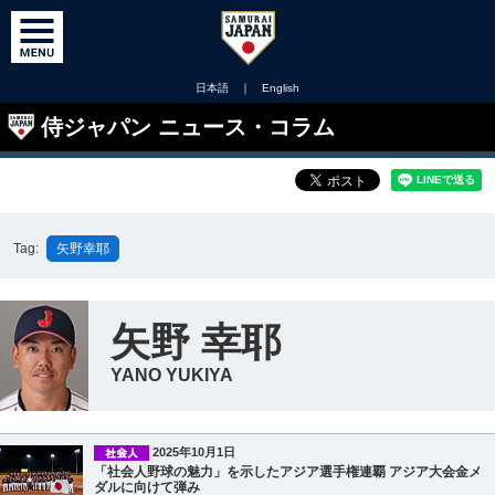
日本語
｜
English
侍ジャパン ニュース・コラム
Tag:
矢野幸耶
矢野 幸耶
YANO YUKIYA
2025年10月1日
「社会人野球の魅力」を示したアジア選手権連覇 アジア大会金メ
ダルに向けて弾み