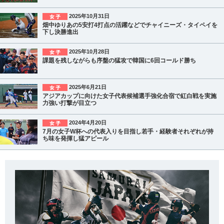
2025年10月31日
畑中ゆりあの5安打4打点の活躍などでチャイニーズ・タイペイを
下し決勝進出
2025年10月28日
課題を残しながらも序盤の猛攻で韓国に6回コールド勝ち
2025年6月21日
アジアカップに向けた女子代表候補選手強化合宿で紅白戦を実施
力強い打撃が目立つ
2024年4月20日
7月の女子W杯への代表入りを目指し若手・経験者それぞれが持
ち味を発揮し猛アピール