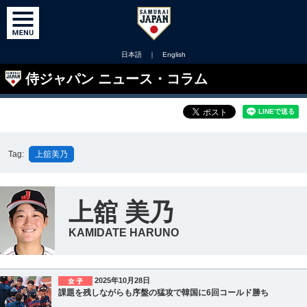
日本語
｜
English
侍ジャパン ニュース・コラム
Tag:
上舘美乃
上舘 美乃
KAMIDATE HARUNO
2025年10月28日
課題を残しながらも序盤の猛攻で韓国に6回コールド勝ち