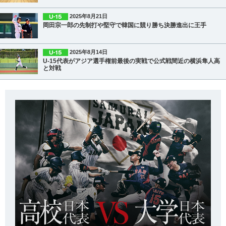
2025年8月21日
岡田宗一郎の先制打や堅守で韓国に競り勝ち決勝進出に王手
2025年8月14日
U-15代表がアジア選手権前最後の実戦で公式戦間近の横浜隼人高
と対戦