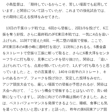
小島監督は、「期待しているからこそ、苦しい場面でも起用して
います」と関谷について語っていたが、これまでの強化試合では、
その期待に応える投球をみせてきた。
13日の千葉ロッテ戦では、6回から登板し、2回1/3を投げて、6三
振を奪う好投。さらに最終戦のJFE東日本戦では、一気に4点を追い
上げられ、11対7で迎えた8回、一死二塁の場面で登板。ここで、
JFE東日本の4番小峰に適時打を浴び、11対8にされるも、5番金森
をストレートで空振り三振に斬って取ると、さらに6番大澤をセンタ
ーフライに打ち取り、見事にピンチを切り抜けた。関谷は、「追い
上げられていても、点差が開いていたので、1人ずつ打ち取ろうと思
っていました」と、その言葉通り、140キロ前半のストレート、キ
レのあるカーブ、フォークを投げ分け、安定した投球をみせた。
アジア競技大会でも、厳しい場面での登板が予想されるが、関谷は
大会へ向けて、「こういう機会で登板することはないので、良い経
験になっていますし、試合に向けての準備は掴めてきました。あと
は、ベストパフォーマンスを発揮できるように、睡眠、食事にも気
を遣っていきたいと思います」と語った。 昨年の第6回東アジア競