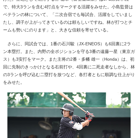
で、特大3ランを含む4打点をマークする活躍をみせた。小島監督は
ベテランの林について、「二次合宿でも毎試合、活躍をしていまし
たし、調子が上がってきているのは頼もしいですね。林が打つとチ
ームも勢いにのります」と、大きな信頼を寄せている。
さらに、同試合では、1番の石川駿（JX-ENEOS）も6回裏に2ラ
ン本塁打。また、内野の全ポジションを守る3番の遠藤一星（東京ガ
ス）も3安打をマーク。また主将の2番・多幡 雄一（Honda）は、初
回に先制のきっかけとなる右前打や、4回裏に二死走者なしから、林
の3ランを呼び込む二塁打を放つなど、各打者ともに順調な仕上がり
をみせた。