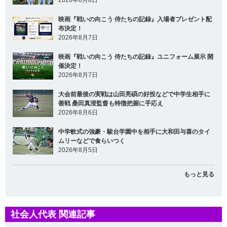
2026年8月8日
映画『戦いの向こう 侍たちの記録』入場者プレゼント配
布決定！
2026年8月7日
映画『戦いの向こう 侍たちの記録』ユニフォーム展示 開
催決定！
2026年8月7日
大会前最後の実戦は山田亮碩の好投などで中学生相手に
善戦 桑田真澄監督も特徴把握に手応え
2026年8月6日
中学軟式の強豪・駿台学園中を相手に大和田与喜のタイ
ムリーなどで食らいつく
2026年8月5日
もっと見る
社会人代表 関連記事