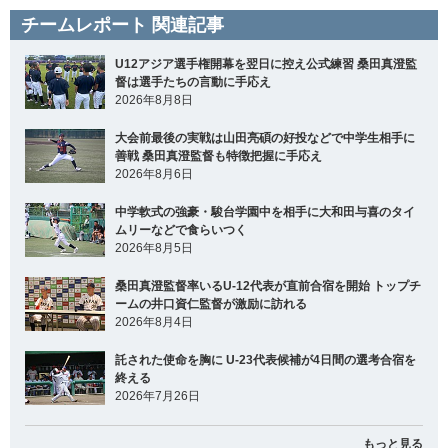
チームレポート 関連記事
U12アジア選手権開幕を翌日に控え公式練習 桑田真澄監
督は選手たちの言動に手応え
2026年8月8日
大会前最後の実戦は山田亮碩の好投などで中学生相手に
善戦 桑田真澄監督も特徴把握に手応え
2026年8月6日
中学軟式の強豪・駿台学園中を相手に大和田与喜のタイ
ムリーなどで食らいつく
2026年8月5日
桑田真澄監督率いるU-12代表が直前合宿を開始 トップチ
ームの井口資仁監督が激励に訪れる
2026年8月4日
託された使命を胸に U-23代表候補が4日間の選考合宿を
終える
2026年7月26日
もっと見る