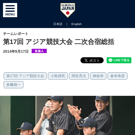
日本語
｜
English
チームレポート
第17回 アジア競技大会 二次合宿総括
2014年9月17日
第17回 アジア競技大会
小島啓民
関谷亮太
林稔幸
倉本寿彦
多幡雄一