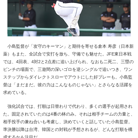
小島監督が「攻守のキーマン」と期待を寄せる倉本 寿彦（日本新
薬）もまた、全試合で安打を放ち、守備でも魅せた。JFE東日本戦
では、4回表、4対2と2点差に追い上げられ、なおも二死二、三塁の
ピンチの場面で、三遊間の深いゴロを逆シングルで追いつき、ワン
ステップからダイレクトスローでアウトにした好プレーも。小島監
督は「まだまだ。彼の力はこんなものじゃない」とさらなる活躍を
求めている。
強化試合では、打順は日替わりで代わり、多くの選手が起用され
た。固定されていたのは4番の林のみ。それは相手チームの力量と、
相手投手の兼ね合いも考慮し、決めていくと話していた小島監督。
準決勝以降は台湾、韓国との対戦が予想されるが、どんな打順を構
成するかも注目だ。