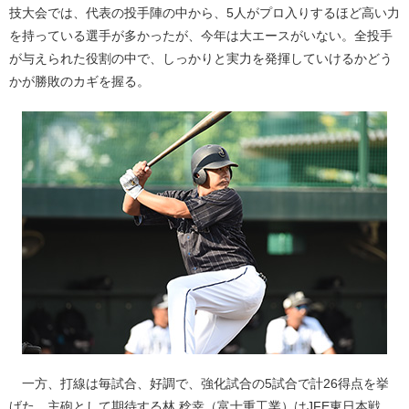
技大会では、代表の投手陣の中から、5人がプロ入りするほど高い力
を持っている選手が多かったが、今年は大エースがいない。全投手
が与えられた役割の中で、しっかりと実力を発揮していけるかどう
かが勝敗のカギを握る。
一方、打線は毎試合、好調で、強化試合の5試合で計26得点を挙
げた。主砲として期待する林 稔幸（富士重工業）はJFE東日本戦