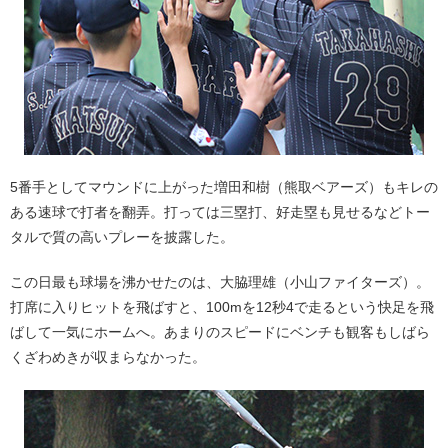
5番手としてマウンドに上がった増田和樹（熊取ベアーズ）もキレの
ある速球で打者を翻弄。打っては三塁打、好走塁も見せるなどトー
タルで質の高いプレーを披露した。
この日最も球場を沸かせたのは、大脇理雄（小山ファイターズ）。
打席に入りヒットを飛ばすと、100mを12秒4で走るという快足を飛
ばして一気にホームへ。あまりのスピードにベンチも観客もしばら
くざわめきが収まらなかった。