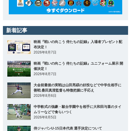
新着記事
映画『戦いの向こう 侍たちの記録』入場者プレゼント配
布決定！
2026年8月7日
映画『戦いの向こう 侍たちの記録』ユニフォーム展示 開
催決定！
2026年8月7日
大会前最後の実戦は山田亮碩の好投などで中学生相手に
善戦 桑田真澄監督も特徴把握に手応え
2026年8月6日
中学軟式の強豪・駿台学園中を相手に大和田与喜のタイ
ムリーなどで食らいつく
2026年8月5日
侍ジャパンU-15日本代表 選手決定について