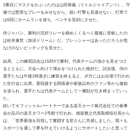
3番目にマスクをかぶったのは山田将義（リトルジャイアンツ）。守
備では堅実なプレーをみせながら、鋭い打撃も見逃せない。打席で
は6回にホームランを放ち、ベンチを笑顔にさせた。
侍ジャパン、勝利の完封リレーを締めくくるべく最後に登板したの
は松井兼世（加須ドリーム）だ。プレッシャーはあっただろうが危
なげのないピッチングを見せた。
結局、この練習試合は15対0で勝利。代表チームの強さを見せつけ
るとともに、大会へ向けて弾みをつけられた格好だ。試合後、侍の
選手たちは午後1時過ぎに練習を終えると、夕方にはお台場で行われ
た壮行会に出席。普段接する関係者や家族以外のファン等から激励
を送られ、選手たちは代表チームとして一層顔が引き締まっていっ
た。
続いてオフィシャルパートナーである楽天カード株式会社での食事
会が品川の楽天タワー2号館で行われ、穂坂雅之代表取締役社長から
は、「世界最強を目指して奮闘する皆さんに共感しました。我々も
スポーツを通して夢を叶えていけるようにサポートしたいと思って