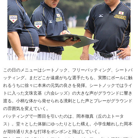
この日のメニューはシートノック、フリーバッティング、シートバ
ッティング。まだどこか遠慮がちな選手たちも、実際にボールに触
れるうちに徐々に本来の元気の良さを発揮。シートノックではライ
トに入った文珠玄基（六会レッズ）の大きな声がグラウンドに響き
渡る。小柄な体から発せられる溌剌とした声とプレーがグラウンド
の雰囲気を変えていく。
バッティングで一際目を引いたのは、岡本徹真（丘の上トータ
ス）。堂々とした体躯にゆったりとした構え。小学生離れした岡本
が期待通り大きな打球をポンポンと飛ばしていく。