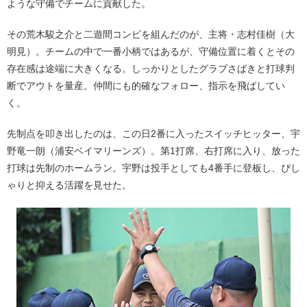
ような守備でチームに貢献した。
その荒木駿之介と二遊間コンビを組んだのが、主将・志村佳樹（大
明見）。チームの中で一番小柄ではあるが、守備位置に着くとその
存在感は途端に大きくなる。しっかりとしたグラブさばきと打球判
断でアウトを量産。仲間にも的確なフォロー、指示を飛ばしてい
く。
先制点を叩き出したのは、この日2番に入ったスイッチヒッター、宇
野竜一朗（浦安ベイマリーンズ）。第1打席、右打席に入り、放った
打球は先制のホームラン。宇野は投手としても4番手に登板し、ぴし
ゃりと抑える活躍を見せた。