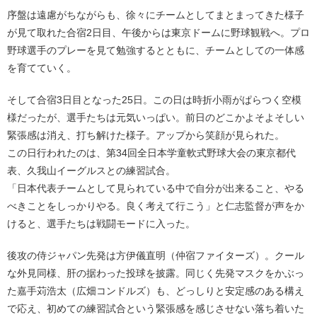
序盤は遠慮がちながらも、徐々にチームとしてまとまってきた様子
が見て取れた合宿2日目、午後からは東京ドームに野球観戦へ。プロ
野球選手のプレーを見て勉強するとともに、チームとしての一体感
を育てていく。
そして合宿3日目となった25日。この日は時折小雨がぱらつく空模
様だったが、選手たちは元気いっぱい。前日のどこかよそよそしい
緊張感は消え、打ち解けた様子。アップから笑顔が見られた。
この日行われたのは、第34回全日本学童軟式野球大会の東京都代
表、久我山イーグルスとの練習試合。
「日本代表チームとして見られている中で自分が出来ること、やる
べきことをしっかりやる。良く考えて行こう」と仁志監督が声をか
けると、選手たちは戦闘モードに入った。
後攻の侍ジャパン先発は方伊儀直明（仲宿ファイターズ）。クール
な外見同様、肝の据わった投球を披露。同じく先発マスクをかぶっ
た嘉手苅浩太（広畑コンドルズ）も、どっしりと安定感のある構え
で応え、初めての練習試合という緊張感を感じさせない落ち着いた