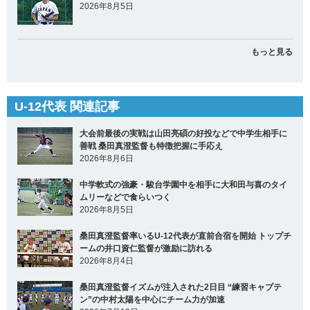
2026年8月5日
もっと見る
U-12代表 関連記事
大会前最後の実戦は山田亮碩の好投などで中学生相手に
善戦 桑田真澄監督も特徴把握に手応え
2026年8月6日
中学軟式の強豪・駿台学園中を相手に大和田与喜のタイ
ムリーなどで食らいつく
2026年8月5日
桑田真澄監督率いるU-12代表が直前合宿を開始 トップチ
ームの井口資仁監督が激励に訪れる
2026年8月4日
桑田真澄監督イズムが注入された2日目 “練習キャプテ
ン”の中村太陽を中心にチーム力が加速