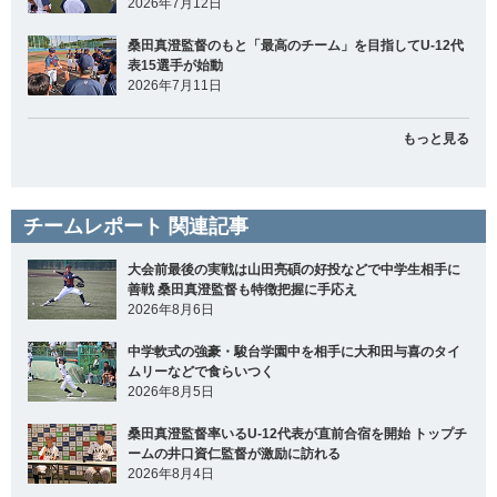
2026年7月12日
桑田真澄監督のもと「最高のチーム」を目指してU-12代
表15選手が始動
2026年7月11日
もっと見る
チームレポート 関連記事
大会前最後の実戦は山田亮碩の好投などで中学生相手に
善戦 桑田真澄監督も特徴把握に手応え
2026年8月6日
中学軟式の強豪・駿台学園中を相手に大和田与喜のタイ
ムリーなどで食らいつく
2026年8月5日
桑田真澄監督率いるU-12代表が直前合宿を開始 トップチ
ームの井口資仁監督が激励に訪れる
2026年8月4日