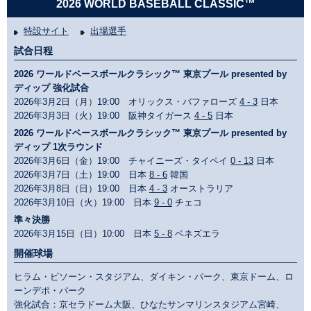
2026 WORLD BASEBALL CLASSIC™
特設サイト
出場選手
試合日程
2026 ワールドベースボールクラシック™ 東京プール presented by
ディップ 強化試合
2026年3月2日（月）19:00 オリックス・バファローズ
4 - 3
日本
2026年3月3日（火）19:00 阪神タイガース
4 - 5
日本
2026 ワールドベースボールクラシック™ 東京プール presented by
ディップ 1次ラウンド
2026年3月6日（金）19:00 チャイニーズ・タイペイ
0 - 13
日本
2026年3月7日（土）19:00 日本
8 - 6
韓国
2026年3月8日（日）19:00 日本
4 - 3
オーストラリア
2026年3月10日（火）19:00 日本
9 - 0
チェコ
準々決勝
2026年3月15日（日）10:00 日本
5 - 8
ベネズエラ
開催球場
ヒラム・ビソーン・スタジアム、ダイキン・パーク、東京ドーム、ロ
ーンデポ・パーク
強化試合：京セラドーム大阪、ひなたサンマリンスタジアム宮崎、