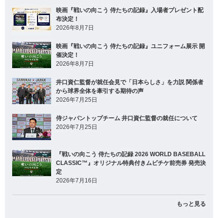
映画『戦いの向こう 侍たちの記録』入場者プレゼント配
布決定！
2026年8月7日
映画『戦いの向こう 侍たちの記録』ユニフォーム展示 開
催決定！
2026年8月7日
井口資仁監督が就任会見で「日本らしさ」を力説 関係者
から球界全体を牽引する期待の声
2026年7月25日
侍ジャパントップチーム 井口資仁監督の就任について
2026年7月25日
『戦いの向こう 侍たちの記録 2026 WORLD BASEBALL
CLASSIC™』オリジナル特典付きムビチケ前売券 発売決
定
2026年7月16日
もっと見る