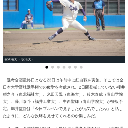
毛利海大（明治大）
選考合宿最終日となる23日は午前中に紅白戦を実施。そこでは全
日本大学野球選手権での疲労を考慮され、2日間登板していない櫻井
頼之介（東北福祉大）、米田天翼（東海大）、鈴木泰成（青山学院
大）、藤川泰斗（福井工業大）、中西聖輝（青山学院大）が登板予
定。堀井監督は「今日ブルペンで見ましたが元気でしたね」と話し
たように、どんな投球を見せてくれるのか楽しみだ。