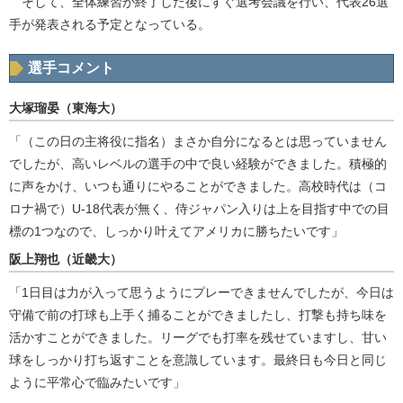
そして、全体練習が終了した後にすぐ選考会議を行い、代表26選
手が発表される予定となっている。
選手コメント
大塚瑠晏（東海大）
「（この日の主将役に指名）まさか自分になるとは思っていません
でしたが、高いレベルの選手の中で良い経験ができました。積極的
に声をかけ、いつも通りにやることができました。高校時代は（コ
ロナ禍で）U-18代表が無く、侍ジャパン入りは上を目指す中での目
標の1つなので、しっかり叶えてアメリカに勝ちたいです」
阪上翔也（近畿大）
「1日目は力が入って思うようにプレーできませんでしたが、今日は
守備で前の打球も上手く捕ることができましたし、打撃も持ち味を
活かすことができました。リーグでも打率を残せていますし、甘い
球をしっかり打ち返すことを意識しています。最終日も今日と同じ
ように平常心で臨みたいです」