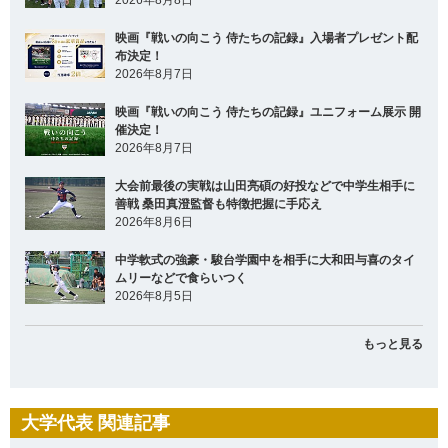
映画『戦いの向こう 侍たちの記録』入場者プレゼント配
布決定！
2026年8月7日
映画『戦いの向こう 侍たちの記録』ユニフォーム展示 開
催決定！
2026年8月7日
大会前最後の実戦は山田亮碩の好投などで中学生相手に
善戦 桑田真澄監督も特徴把握に手応え
2026年8月6日
中学軟式の強豪・駿台学園中を相手に大和田与喜のタイ
ムリーなどで食らいつく
2026年8月5日
もっと見る
大学代表 関連記事