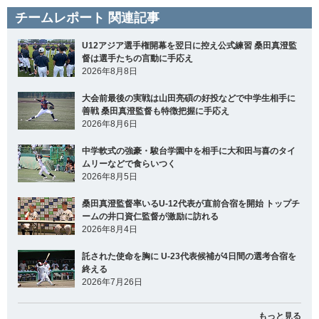
チームレポート 関連記事
U12アジア選手権開幕を翌日に控え公式練習 桑田真澄監
督は選手たちの言動に手応え
2026年8月8日
大会前最後の実戦は山田亮碩の好投などで中学生相手に
善戦 桑田真澄監督も特徴把握に手応え
2026年8月6日
中学軟式の強豪・駿台学園中を相手に大和田与喜のタイ
ムリーなどで食らいつく
2026年8月5日
桑田真澄監督率いるU-12代表が直前合宿を開始 トップチ
ームの井口資仁監督が激励に訪れる
2026年8月4日
託された使命を胸に U-23代表候補が4日間の選考合宿を
終える
2026年7月26日
もっと見る