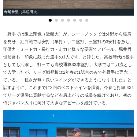
寺尾拳聖（早稲田大）
野手では阪上翔也（近畿大）が、シートノックでは外野から強肩
を見せ、紅白戦では安打（単打）、二塁打、三塁打の3安打を放ち、
守備力・ミート力・長打力・走力と様々な要素でアピール。堀井哲
也監督も「印象に残った選手の1人です」と評した。高校時代は投手
としても活躍し、打っても高校通算33本塁打。大学では二刀流とし
て入学したが、リーグ戦登板は2年春の1試合のみで外野手に専念し
ている。「粗さが無く良いスイングができるようになりました」と
話すように、これまでに2回のベストナインを獲得。今春も打率.434
でリーグ優勝に貢献するなど右肩上がりの成長を続けており、初の
侍ジャパン入りに向けて大きなアピールを続けている。