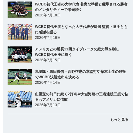
WCBC初代王者の大学代表 着実な準備と継承される勝者
のメンタリティーで栄光続く
2026年7月18日
WCBC初代王者となった大学代表が帰国 監督・選手とも
に感謝を語る
2026年7月16日
アメリカとの延長11回タイブレークの総力戦を制し
WCBC初代王座に輝く
2026年7月15日
赤堀颯・黒田義信・西野啓也の本塁打や藤本士生の好投
でWCBC決勝進出を決める
2026年7月14日
山里宝の前日に続く2打点や大城海翔の三者連続三振で粘
るもアメリカに惜敗
2026年7月13日
もっと見る