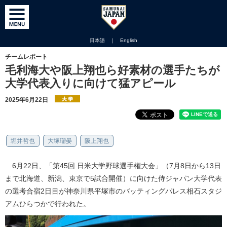
日本語
｜
English
チームレポート
毛利海大や阪上翔也ら好素材の選手たちが
大学代表入りに向けて猛アピール
2025年6月22日
堀井哲也
大塚瑠晏
阪上翔也
6月22日、「第45回 日米大学野球選手権大会」（7月8日から13日
まで北海道、新潟、東京で5試合開催）に向けた侍ジャパン大学代表
の選考合宿2日目が神奈川県平塚市のバッティングパレス相石スタジ
アムひらつかで行われた。