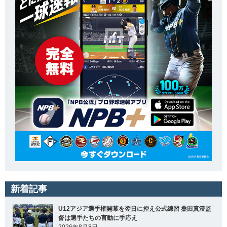
新着記事
U12アジア選手権開幕を翌日に控え公式練習 桑田真澄監
督は選手たちの言動に手応え
2026年8月8日