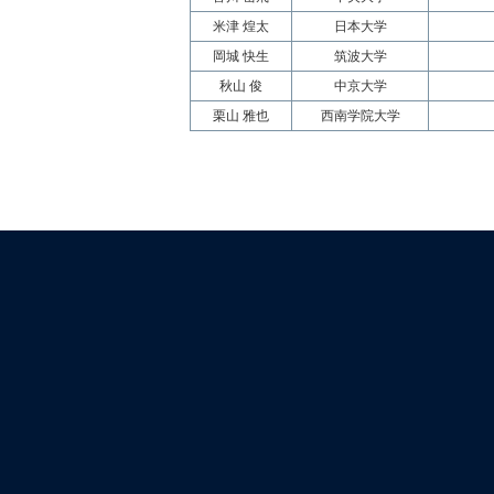
米津 煌太
日本大学
岡城 快生
筑波大学
秋山 俊
中京大学
栗山 雅也
西南学院大学