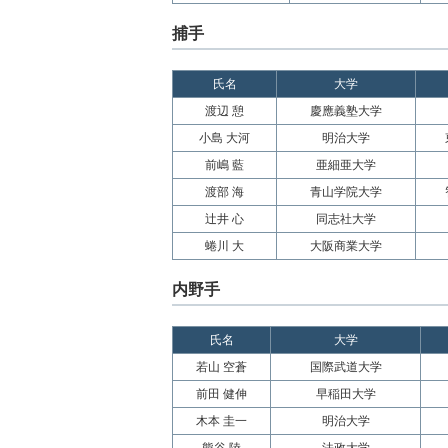
捕手
氏名
大学
渡辺 憩
慶應義塾大学
小島 大河
明治大学
前嶋 藍
亜細亜大学
渡部 海
青山学院大学
辻井 心
同志社大学
蜷川 大
大阪商業大学
内野手
氏名
大学
若山 空蒼
国際武道大学
前田 健伸
早稲田大学
木本 圭一
明治大学