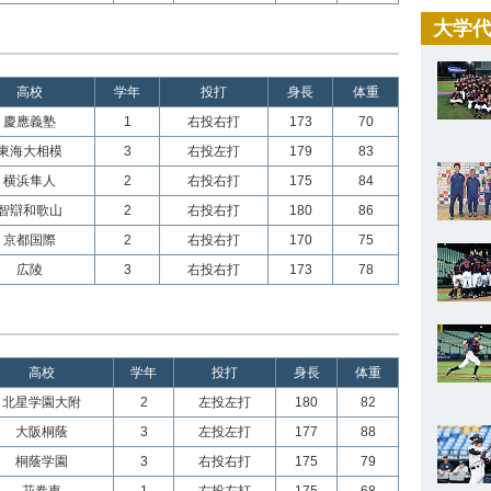
大学代
高校
学年
投打
身長
体重
慶應義塾
1
右投右打
173
70
東海大相模
3
右投左打
179
83
横浜隼人
2
右投右打
175
84
智辯和歌山
2
右投右打
180
86
京都国際
2
右投右打
170
75
広陵
3
右投右打
173
78
高校
学年
投打
身長
体重
北星学園大附
2
左投左打
180
82
大阪桐蔭
3
左投左打
177
88
桐蔭学園
3
右投右打
175
79