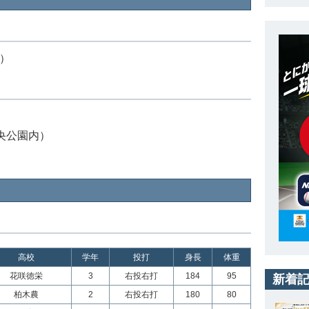
月）
中央公園内）
高校
学年
投打
身長
体重
花咲徳栄
3
右投右打
184
95
新着
柏木農
2
右投右打
180
80