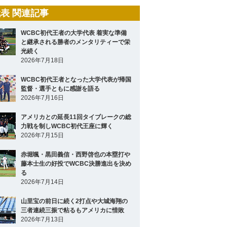
表 関連記事
WCBC初代王者の大学代表 着実な準備
と継承される勝者のメンタリティーで栄
光続く
2026年7月18日
WCBC初代王者となった大学代表が帰国
監督・選手ともに感謝を語る
2026年7月16日
アメリカとの延長11回タイブレークの総
力戦を制しWCBC初代王座に輝く
2026年7月15日
赤堀颯・黒田義信・西野啓也の本塁打や
藤本士生の好投でWCBC決勝進出を決め
る
2026年7月14日
山里宝の前日に続く2打点や大城海翔の
三者連続三振で粘るもアメリカに惜敗
2026年7月13日