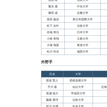
熊谷 陸
法政大学
繁永 晟
中央大学
勝田 成
近畿大学
黒田 義信
東日本国際大学
松下 歩叶
法政大学
谷端 将伍
日本大学
小林 隼翔
立教大学
大塚 瑠晏
東海大学
松川 玲央
城西大学
外野手
氏名
大学
那波 賢人
星槎道都大学
平川 蓮
仙台大学
北海
尾瀬 雄大
早稲田大学
藤森 康淳
法政大学
皆川 岳飛
中央大学