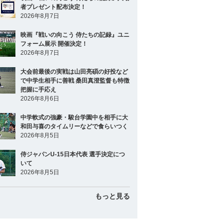
者プレゼント配布決定！
2026年8月7日
映画『戦いの向こう 侍たちの記録』ユニ
フォーム展示 開催決定！
2026年8月7日
大会前最後の実戦は山田亮碩の好投など
で中学生相手に善戦 桑田真澄監督も特徴
把握に手応え
2026年8月6日
中学軟式の強豪・駿台学園中を相手に大
和田与喜のタイムリーなどで食らいつく
2026年8月5日
侍ジャパンU-15日本代表 選手決定につ
いて
2026年8月5日
もっと見る