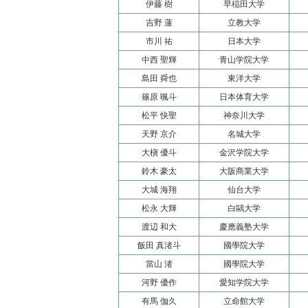
伊藤 樹
早稲田大学
吉野 蓮
立教大学
市川 祐
日本大学
中西 聖輝
青山学院大学
島田 舜也
東洋大学
篠原 颯斗
日本体育大学
松平 快聖
神奈川大学
天野 京介
名城大学
大槇 優斗
金沢学院大学
鈴木 豪太
大阪商業大学
大城 海翔
仙台大学
松永 大輝
白鷗大学
渡辺 和大
慶應義塾大学
飯田 真渚斗
國學院大学
當山 渚
國學院大学
河野 優作
愛知学院大学
有馬 伽久
立命館大学