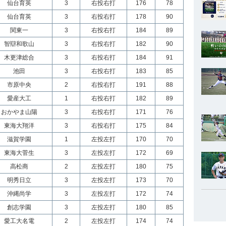
仙台育英
3
右投右打
176
78
仙台育英
3
右投右打
178
90
関東一
3
右投右打
184
89
智辯和歌山
3
右投右打
182
90
木更津総合
3
右投右打
184
91
池田
3
右投右打
183
85
市原中央
2
右投右打
191
88
愛産大工
1
右投右打
182
89
おかやま山陽
3
右投右打
171
76
東海大翔洋
3
右投右打
175
84
滋賀学園
1
左投左打
170
70
東海大菅生
3
左投左打
172
69
高松商
2
左投左打
180
75
明秀日立
3
左投左打
173
70
沖縄尚学
3
左投左打
172
74
創志学園
3
左投左打
180
85
愛工大名電
2
左投左打
174
74