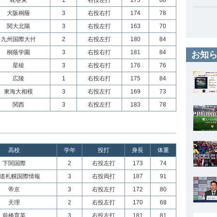
花巻東
1
右投左打
175
68
大阪桐蔭
3
右投右打
174
78
関大北陽
3
右投左打
163
70
九州国際大付
2
右投左打
180
84
桐蔭学園
3
右投右打
181
84
お知ら
星稜
3
右投右打
176
76
広陵
1
右投右打
175
84
東海大相模
3
右投左打
169
73
関西
3
右投左打
183
78
高校
学年
投打
身長
体重
下関国際
2
右投左打
173
74
道札幌国際情報
3
右投両打
187
91
帝京
3
右投左打
172
80
天理
2
右投左打
170
68
前橋育英
3
右投左打
181
81