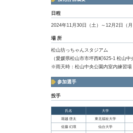
日程
2024年11月30日（土）～12月2日（
場 所
松山坊っちゃんスタジアム
（愛媛県松山市市坪西町625-1 松山
※雨天時：松山中央公園内室内練習場
参加選手
投手
氏名
大学
堀越 啓太
東北福祉大学
佐藤 幻瑛
仙台大学