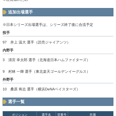
追加出場選手
※日本シリーズ出場選手は、シリーズ終了後に合流予定
投手
97 井上 温大 選手（読売ジャイアンツ）
内野手
3 清宮 幸太郎 選手（北海道日本ハムファイターズ）
9 村林 一輝 選手（東北楽天ゴールデンイーグルス）
外野手
10 桑原 将志 選手（横浜DeNAベイスターズ）
選手一覧
ポジション
選手名
背番号
所属