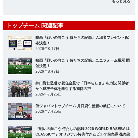
もっと見る
トップチーム 関連記事
映画『戦いの向こう 侍たちの記録』入場者プレゼント配
布決定！
2026年8月7日
映画『戦いの向こう 侍たちの記録』ユニフォーム展示 開
催決定！
2026年8月7日
井口資仁監督が就任会見で「日本らしさ」を力説 関係者
から球界全体を牽引する期待の声
2026年7月25日
侍ジャパントップチーム 井口資仁監督の就任について
2026年7月25日
『戦いの向こう 侍たちの記録 2026 WORLD BASEBALL
CLASSIC™』オリジナル特典付きムビチケ前売券 発売決