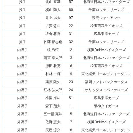
投手
北山 亘基
57
北海道日本ハムファイターズ
投手
横山 陸人
60
千葉ロッテマリーンズ
投手
井上 温大
97
読売ジャイアンツ
捕手
古賀 悠斗
22
埼玉西武ライオンズ
捕手
坂倉 将吾
31
広島東洋カープ
捕手
佐藤 都志也
32
千葉ロッテマリーンズ
内野手
牧 秀悟
2
横浜DeNAベイスターズ
内野手
清宮 幸太郎
3
北海道日本ハムファイターズ
内野手
源田 壮亮
6
埼玉西武ライオンズ
内野手
村林 一輝
9
東北楽天ゴールデンイーグルス
内野手
栗原 陵矢
23
福岡ソフトバンクホークス
内野手
紅林 弘太郎
24
オリックス・バファローズ
内野手
小園 海斗
51
広島東洋カープ
外野手
森下 翔太
1
阪神タイガース
外野手
五十幡 亮汰
5
北海道日本ハムファイターズ
外野手
佐野 恵太
7
横浜DeNAベイスターズ
外野手
辰己 涼介
8
東北楽天ゴールデンイーグルス