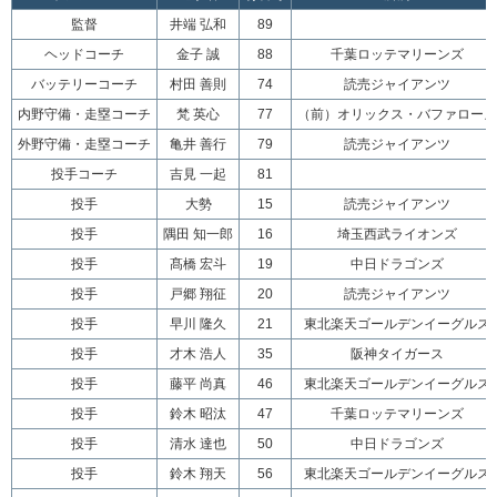
監督
井端 弘和
89
ヘッドコーチ
金子 誠
88
千葉ロッテマリーンズ
バッテリーコーチ
村田 善則
74
読売ジャイアンツ
内野守備・走塁コーチ
梵 英心
77
（前）オリックス・バファローズ
外野守備・走塁コーチ
亀井 善行
79
読売ジャイアンツ
投手コーチ
吉見 一起
81
投手
大勢
15
読売ジャイアンツ
投手
隅田 知一郎
16
埼玉西武ライオンズ
投手
髙橋 宏斗
19
中日ドラゴンズ
投手
戸郷 翔征
20
読売ジャイアンツ
投手
早川 隆久
21
東北楽天ゴールデンイーグルス
投手
才木 浩人
35
阪神タイガース
投手
藤平 尚真
46
東北楽天ゴールデンイーグルス
投手
鈴木 昭汰
47
千葉ロッテマリーンズ
投手
清水 達也
50
中日ドラゴンズ
投手
鈴木 翔天
56
東北楽天ゴールデンイーグルス