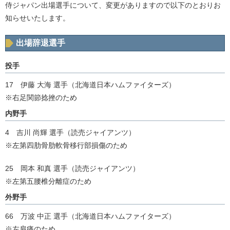
侍ジャパン出場選手について、変更がありますので以下のとおりお
知らせいたします。
出場辞退選手
投手
17 伊藤 大海 選手（北海道日本ハムファイターズ）
※右足関節捻挫のため
内野手
4 吉川 尚輝 選手（読売ジャイアンツ）
※左第四肋骨肋軟骨移行部損傷のため
25 岡本 和真 選手（読売ジャイアンツ）
※左第五腰椎分離症のため
外野手
66 万波 中正 選手（北海道日本ハムファイターズ）
※左肩痛のため