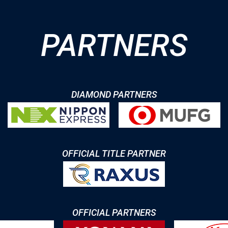
PARTNERS
DIAMOND PARTNERS
OFFICIAL TITLE PARTNER
OFFICIAL PARTNERS