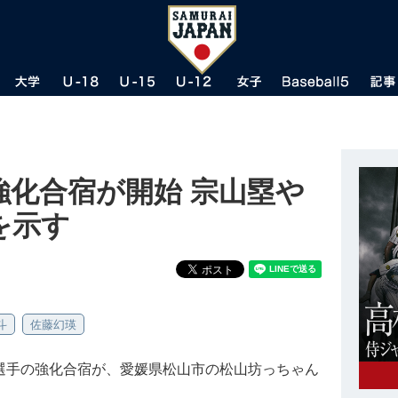
強化合宿が開始 宗山塁や
を示す
斗
佐藤幻瑛
選手の強化合宿が、愛媛県松山市の松山坊っちゃん