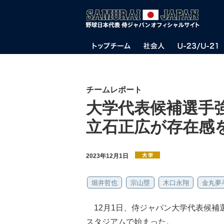
チームレポート
大学代表候補選手
立石正広が存在感
2023年12月1日
堀井哲也
宗山塁
木口永翔
金丸夢
12月1日、侍ジャパン大学代表候補
スタジアムで始まった。