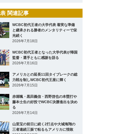
表 関連記事
WCBC初代王者の大学代表 着実な準備
と継承される勝者のメンタリティーで栄
光続く
2026年7月18日
WCBC初代王者となった大学代表が帰国
監督・選手ともに感謝を語る
2026年7月16日
アメリカとの延長11回タイブレークの総
力戦を制しWCBC初代王座に輝く
2026年7月15日
赤堀颯・黒田義信・西野啓也の本塁打や
藤本士生の好投でWCBC決勝進出を決め
る
2026年7月14日
山里宝の前日に続く2打点や大城海翔の
三者連続三振で粘るもアメリカに惜敗