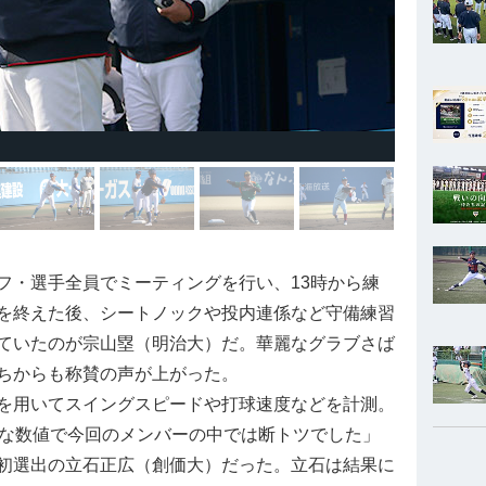
・選手全員でミーティングを行い、13時から練
を終えた後、シートノックや投内連係など守備練習
ていたのが宗山塁（明治大）だ。華麗なグラブさば
ちからも称賛の声が上がった。
を用いてスイングスピードや打球速度などを計測。
うな数値で今回のメンバーの中では断トツでした」
初選出の立石正広（創価大）だった。立石は結果に