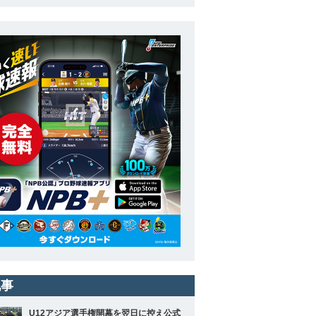
記事
U12アジア選手権開幕を翌日に控え公式