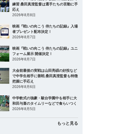
練習 桑田真澄監督は選手たちの言動に手
応え
2026年8月8日
映画『戦いの向こう 侍たちの記録』入場
者プレゼント配布決定！
2026年8月7日
映画『戦いの向こう 侍たちの記録』ユニ
フォーム展示 開催決定！
2026年8月7日
大会前最後の実戦は山田亮碩の好投など
で中学生相手に善戦 桑田真澄監督も特徴
把握に手応え
2026年8月6日
中学軟式の強豪・駿台学園中を相手に大
和田与喜のタイムリーなどで食らいつく
2026年8月5日
もっと見る