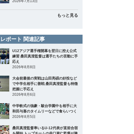
2026年7月13日
もっと見る
レポート 関連記事
U12アジア選手権開幕を翌日に控え公式
練習 桑田真澄監督は選手たちの言動に手
応え
2026年8月8日
大会前最後の実戦は山田亮碩の好投など
で中学生相手に善戦 桑田真澄監督も特徴
把握に手応え
2026年8月6日
中学軟式の強豪・駿台学園中を相手に大
和田与喜のタイムリーなどで食らいつく
2026年8月5日
桑田真澄監督率いるU-12代表が直前合宿
を開始 トップチームの井口資仁監督が激