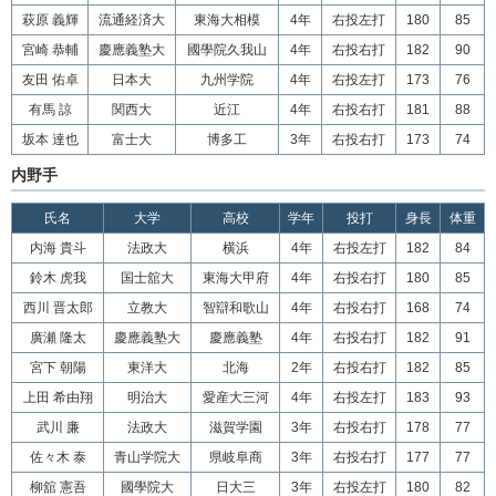
萩原 義輝
流通経済大
東海大相模
4年
右投左打
180
85
宮崎 恭輔
慶應義塾大
國學院久我山
4年
右投右打
182
90
友田 佑卓
日本大
九州学院
4年
右投左打
173
76
有馬 諒
関西大
近江
4年
右投右打
181
88
坂本 達也
富士大
博多工
3年
右投右打
173
74
内野手
氏名
大学
高校
学年
投打
身長
体重
内海 貴斗
法政大
横浜
4年
右投左打
182
84
鈴木 虎我
国士舘大
東海大甲府
4年
右投右打
180
85
西川 晋太郎
立教大
智辯和歌山
4年
右投右打
168
74
廣瀬 隆太
慶應義塾大
慶應義塾
4年
右投右打
182
91
宮下 朝陽
東洋大
北海
2年
右投右打
182
85
上田 希由翔
明治大
愛産大三河
4年
右投左打
183
93
武川 廉
法政大
滋賀学園
3年
右投右打
178
77
佐々木 泰
青山学院大
県岐阜商
3年
右投右打
177
77
柳舘 憲吾
國學院大
日大三
3年
右投左打
180
82