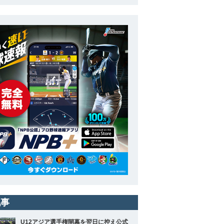
記事
U12アジア選手権開幕を翌日に控え公式