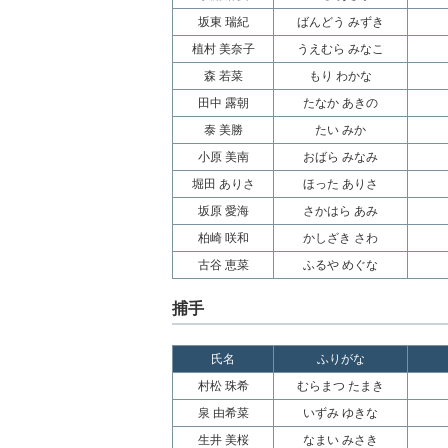
坂東 瑞紀
ばんどう みずき
植村 美奈子
うえむら みなこ
森 若菜
もり わかな
田中 露朝
たなか あきの
泰 美勝
たい みか
小原 美南
おばら みなみ
堀田 ありさ
ほった ありさ
坂原 愛海
さかはら あみ
柏崎 咲和
かしざき さわ
古谷 恵菜
ふるや めぐな
捕手
氏名
ふりがな
村松 珠希
むらまつ たまき
泉 由希菜
いずみ ゆきな
生井 美桜
なまい みさき