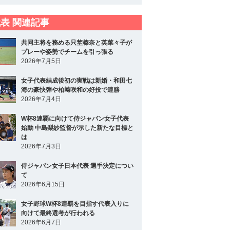
表 関連記事
共同主将を務める只埜榛奈と英菜々子が
プレーや姿勢でチームを引っ張る
2026年7月5日
女子代表結成後初の実戦は新婚・和田七
海の豪快弾や柏﨑咲和の好投で連勝
2026年7月4日
W杯8連覇に向けて侍ジャパン女子代表
始動 中島梨紗監督が示した新たな目標と
は
2026年7月3日
侍ジャパン女子日本代表 選手決定につい
て
2026年6月15日
女子野球W杯8連覇を目指す代表入りに
向けて最終選考が行われる
2026年6月7日