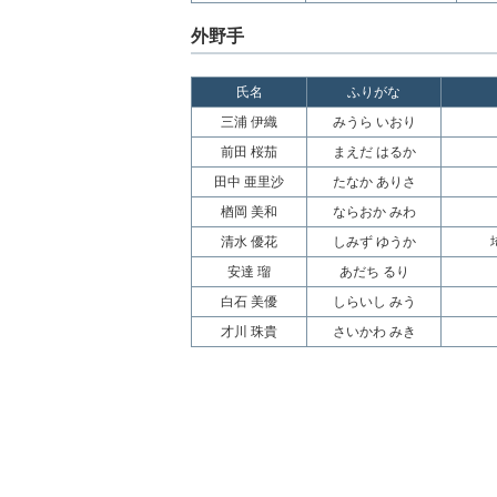
外野手
氏名
ふりがな
三浦 伊織
みうら いおり
前田 桜茄
まえだ はるか
田中 亜里沙
たなか ありさ
楢岡 美和
ならおか みわ
清水 優花
しみず ゆうか
安達 瑠
あだち るり
白石 美優
しらいし みう
才川 珠貴
さいかわ みき