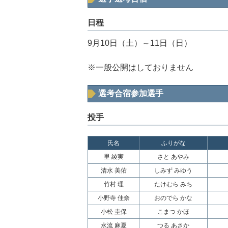
日程
9月10日（土）～11日（日）
※一般公開はしておりません
選考合宿参加選手
投手
氏名
ふりがな
里 綾実
さと あやみ
清水 美佑
しみず みゆう
竹村 理
たけむら みち
小野寺 佳奈
おのでら かな
小松 圭保
こまつ かほ
水流 麻夏
つる あさか