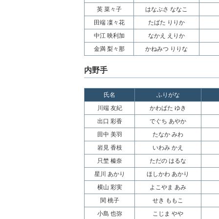
英 菜々子
はなぶさ ななこ
田端 凜々花
たばた りりか
中江 映利加
なかえ えりか
金満 梨々那
かねみつ りりな
内野手
氏名
ふりがな
川端 友紀
かわばた ゆき
出口 彩香
でぐち あやか
田中 美羽
たなか みわ
岩見 香枝
いわみ かえ
只埜 榛奈
ただの はるな
星川 あかり
ほしかわ あかり
横山 彩実
よこやま あみ
関 桃子
せき ももこ
小島 也弥
こじま やや