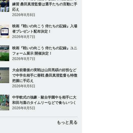
練習 桑田真澄監督は選手たちの言動に手
応え
2026年8月8日
映画『戦いの向こう 侍たちの記録』入場
者プレゼント配布決定！
2026年8月7日
映画『戦いの向こう 侍たちの記録』ユニ
フォーム展示 開催決定！
2026年8月7日
大会前最後の実戦は山田亮碩の好投など
で中学生相手に善戦 桑田真澄監督も特徴
把握に手応え
2026年8月6日
中学軟式の強豪・駿台学園中を相手に大
和田与喜のタイムリーなどで食らいつく
2026年8月5日
もっと見る