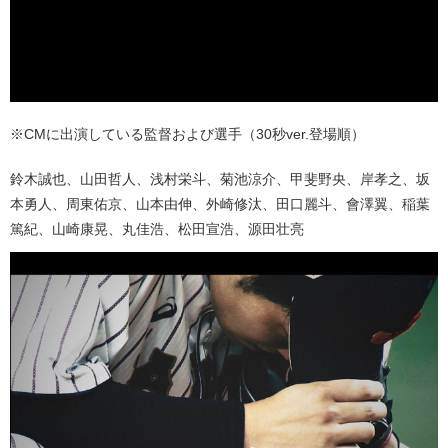
※CMに出演している監督および選手（30秒ver.登場順）
鈴木誠也、山田哲人、浅村栄斗、菊池涼介、甲斐野央、岸孝之、坂
本勇人、周東佑京、山本由伸、外崎修汰、田口麗斗、會澤翼、稲葉
篤紀、山崎康晃、丸佳浩、松田宣浩、源田壮亮