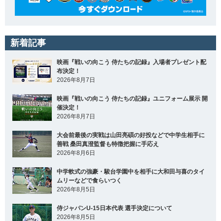
新着記事
映画『戦いの向こう 侍たちの記録』入場者プレゼント配
布決定！
2026年8月7日
映画『戦いの向こう 侍たちの記録』ユニフォーム展示 開
催決定！
2026年8月7日
大会前最後の実戦は山田亮碩の好投などで中学生相手に
善戦 桑田真澄監督も特徴把握に手応え
2026年8月6日
中学軟式の強豪・駿台学園中を相手に大和田与喜のタイ
ムリーなどで食らいつく
2026年8月5日
侍ジャパンU-15日本代表 選手決定について
2026年8月5日