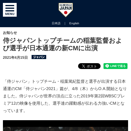
日本語
｜
English
お知らせ
侍ジャパントップチームの稲葉監督およ
び選手が日本通運の新CMに出演
2021年4月15日
「侍ジャパン」トップチーム・稲葉篤紀監督と選手が出演する日本
通運のCM「侍ジャパン2021」篇が、4/8（木）からO.A.開始となり
ました。侍ジャパンが世界の頂点に立った2019年第2回WBSCプレ
ミア12の映像を使用した、選手達の躍動感が伝わる力強いCMとな
っています。