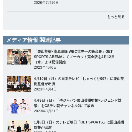
2026年7月16日
もっと見る
メディア情報 関連記事
「栗山英樹×南原清隆 WBC世界一の舞台裏」GET
SPORTS ABEMAにてノーカット完全版を4月12日
（水）より配信開始
2023年4月6日
4月10日（月）の日本テレビ「しゃべくり007」に栗山英
樹監督が出演
2023年4月4日
4月9日（日）「侍ジャパン栗山英樹監督×レジェンド対
談」をCSテレ朝チャンネル2にて放送
2023年3月31日
1月8日（日）のテレビ朝日「GET SPORTS」に栗山英樹
監督が出演