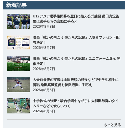
新着記事
U12アジア選手権開幕を翌日に控え公式練習 桑田真澄監
督は選手たちの言動に手応え
2026年8月8日
映画『戦いの向こう 侍たちの記録』入場者プレゼント配
布決定！
2026年8月7日
映画『戦いの向こう 侍たちの記録』ユニフォーム展示 開
催決定！
2026年8月7日
大会前最後の実戦は山田亮碩の好投などで中学生相手に
善戦 桑田真澄監督も特徴把握に手応え
2026年8月6日
中学軟式の強豪・駿台学園中を相手に大和田与喜のタイ
ムリーなどで食らいつく
2026年8月5日
もっと見る