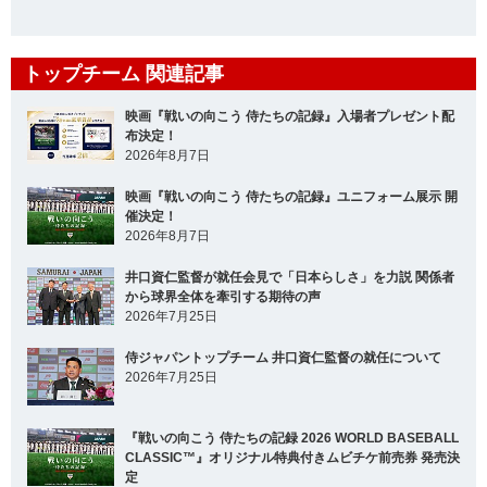
トップチーム 関連記事
映画『戦いの向こう 侍たちの記録』入場者プレゼント配
布決定！
2026年8月7日
映画『戦いの向こう 侍たちの記録』ユニフォーム展示 開
催決定！
2026年8月7日
井口資仁監督が就任会見で「日本らしさ」を力説 関係者
から球界全体を牽引する期待の声
2026年7月25日
侍ジャパントップチーム 井口資仁監督の就任について
2026年7月25日
『戦いの向こう 侍たちの記録 2026 WORLD BASEBALL
CLASSIC™』オリジナル特典付きムビチケ前売券 発売決
定